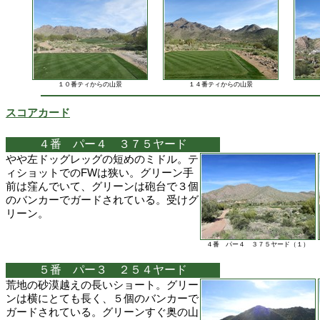
１０番ティからの山景
１４番ティからの山景
スコアカード
４番 パー４ ３７５ヤード
やや左ドッグレッグの短めのミドル。テ
ィショットでのFWは狭い。グリーン手
前は窪んでいて、グリーンは砲台で３個
のバンカーでガードされている。受けグ
リーン。
４番 パー４ ３７５ヤード（１）
５番 パー３ ２５４ヤード
荒地の砂漠越えの長いショート。グリー
ンは横にとても長く、５個のバンカーで
ガードされている。グリーンすぐ奥の山