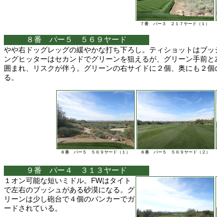
７番 パー３ ２１７ヤード（１）
８番 パー５ ５６９ヤード
やや右ドッグレッグの緩やかな打ち下ろし。ティショットはブッ
ングヒッターはセカンドでグリーンを狙えるが、グリーン手前と
囲まれ、リスクが伴う。グリーンの右サイドに２個、奥にも２個
る。
８番 パー５ ５６９ヤード（１）
８番 パー５ ５６９ヤード（２）
９番 パー４ ３１３ヤード
１オン可能な短いミドル。FWはタイト
で左右のブッシュがある砂漠になる。グ
リーンは少し砲台で４個のバンカーでガ
ードされている。