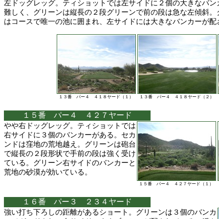
左ドッグレッグ。ティショットでは左サイドに２個の大きなバン
難しく、グリーンは縦長の２段グリーンで前の段は急な左傾斜。
はコースで唯一の池に囲まれ、左サイドには大きなバンカーが配
１３番 パー４ ４１８ヤード（１）
１３番 パー４ ４１８ヤード（２）
１５番 パー４ ４２７ヤード
やや右ドッグレッグ。ティショットでは
右サイドに３個のバンカーがある。セカ
ンドは窪地の荒地越え。グリーンは砲台
で縦長の２段形状で手前の段は強く受け
ている。グリーン右サイドのバンカーと
荒地の砂漠が効いている。
１５番 パー４ ４２７ヤード（１）
１６番 パー３ ２３４ヤード
強い打ち下ろしの距離があるショート。グリーンは３個のバンカ