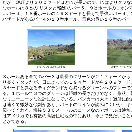
だが、OUTより３００ヤードほどINが長いので、INはよりタフ
なホールは８番の“リスクと報酬”のパー５、９番ホールの１オン
いパー４、１８番ホールの４９８ヤードと長くて手強いパー４、
ハザードがあるパー４の１３番ホール、景色の良い１６番のパー
クラブハウスからの景観
３番グリーンとマ
３ホールある全てのパー３は最長のグリーンが２１７ヤードから
り長くてタフだが、日によっての１９４ヤードから２０９ヤード
３ヤードと異なるティグランドから異なるグリーンへのプレーで
る。１ホールで３つのグリーンは距離の長さだけでなく、形状、
なりユーニークな設計になっている。バンカーは大きく適所に配
は速くて微妙な傾斜があり、パットのラインが読みにくいが、キ
伝ってくれる。海抜５３０メートルのコースなのでボールは通常
はアメリカでも有数の高級住宅地の中にあり、今まで見たいこと
とができる。