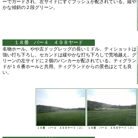
ーでガードされ、左サイドにすぐブッシュが配されている。緩や
かな傾斜の２段グリーン。
１８番 パー４ ４９８ヤード
名物ホール。やや左ドッグレッグの長いミドル。ティショットは
強い打ち下ろし。セカンドは緩やかな打ち下ろしで荒地越え。グ
リーンの左サイドに２個のバンカーが配されている。ティグラン
ドが１６番ホールと共用。ティグランドからの景色はとても良
い。
１８番 パー４ ４９８ヤード（２）
１８番 パー４ ４９８ヤード（３）