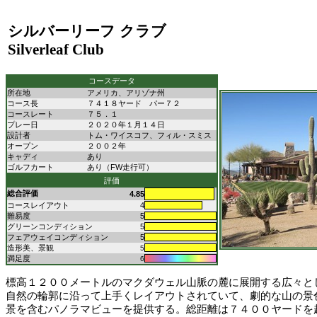
シルバーリーフ クラブ
Silverleaf Club
コースデータ
所在地
アメリカ、アリゾナ州
コース長
７４１８ヤード パー７２
コースレート
７５．１
プレー日
２０２０年１月１４日
設計者
トム・ワイスコフ、フィル・スミス
オープン
２００２年
キャディ
あり
ゴルフカート
あり（FW走行可）
評価
総合評価
4.85
コースレイアウト
4
難易度
5
グリーンコンディション
5
フェアウェイコンディション
5
造形美、景観
5
満足度
6
標高１２００メートルのマクダウェル山脈の麓に展開する広々と
自然の輪郭に沿って上手くレイアウトされていて、劇的な山の景
景を含むパノラマビューを提供する。総距離は７４００ヤードを