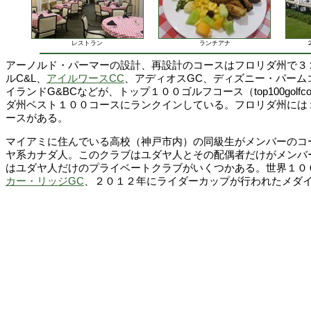
レストラン
ランチアナ
アーノルド・パーマーの設計、再設計のコースはフロリダ州で３
ルC&L、
アイルワースCC
、アディオスGC、ディズニー・パーム
イランドG&BCなどが、トップ１００ゴルフコース（top100golfcou
ダ州ベスト１００コースにランクインしている。フロリダ州には
ースがある。
マイアミに住んでいる高校（神戸市内）の同級生がメンバーのコ
ヤ系カナダ人。このクラブはユダヤ人とその配偶者だけがメンバ
はユダヤ人だけのプライベートクラブがいくつかある。世界１０
カー・リッジGC
、２０１２年にライダーカップが行われたメダイ