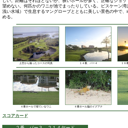
しい。距離はそれほどないが、狭いホールが多く、正確なショッ
望めない。何匹かのワニが池でまったりしている。ビスケーン湾
浅い水域）で生息するマングローブとともに美しい景色の中で、
める。
上空から撮ったコースの写真
１４番、パー４
１６
４番ホールで寝ているワニ
４番ホール脇のイグアナ
スコアカード
２番 パー３ ２１４ヤード