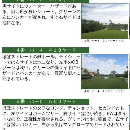
両サイドにウォーター・ハザードがあ
る、狙い所が狭いショート。グリーンの
左にバンカーが配され、すぐ右サイドは
池になる。
２番 パー３ ２１４ヤード（１）
４番 パー４ ４１８ヤード
ほぼストレートの難ホール。ティショッ
トでは右サイドは池になり、左手のOB
ゾーンは浅い。グリーンの両サイドにハ
ザードとバンカーがあり、豊富な樹木に
囲まれている。
４番 パー４ ４１８ヤード（１）
６番 パー５ ５６０ヤード
ほぼストレートのタフなロング。ティショット、セカンドとも
に、左サイドはパームツリー、右サイドは池が続き、FWはタイ
トなので、正確性が要求される。グリーンは少し砲台で、左サイ
ドは深いバンカー、右から奥はマングローブでガードされてい