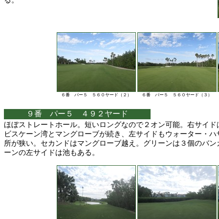
る。
６番 パー５ ５６０ヤード（２）
６番 パー５ ５６０ヤード（３）
９番 パー５ ４９２ヤード
ほぼストレートホール。短いロングなので２オン可能。右サイド
ビスケーン湾とマングローブが続き、左サイドもウォーター・ハ
所が狭い。セカンドはマングローブ越え。グリーンは３個のバン
ーンの左サイドは池もある。