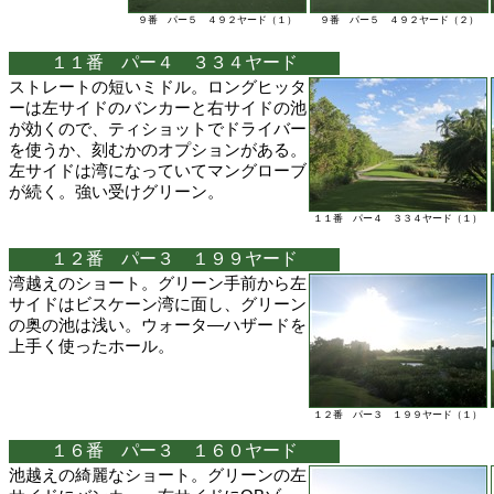
９番 パー５ ４９２ヤード（１）
９番 パー５ ４９２ヤード（２）
１１番 パー４ ３３４ヤード
ストレートの短いミドル。ロングヒッタ
ーは左サイドのバンカーと右サイドの池
が効くので、ティショットでドライバー
を使うか、刻むかのオプションがある。
左サイドは湾になっていてマングローブ
が続く。強い受けグリーン。
１１番 パー４ ３３４ヤード（１）
１２番 パー３ １９９ヤード
湾越えのショート。グリーン手前から左
サイドはビスケーン湾に面し、グリーン
の奥の池は浅い。ウォータ―ハザードを
上手く使ったホール。
１２番 パー３ １９９ヤード（１）
１６番 パー３ １６０ヤード
池越えの綺麗なショート。グリーンの左