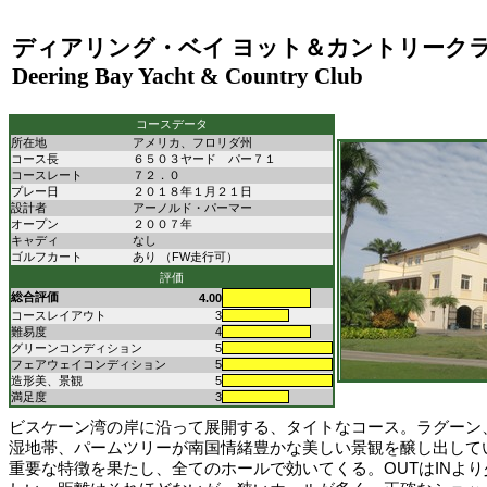
ディアリング・ベイ ヨット＆カントリーク
Deering Bay Yacht & Country Club
コースデータ
所在地
アメリカ、フロリダ州
コース長
６５０３ヤード パー７１
コースレート
７２．０
プレー日
２０１８年１月２１日
設計者
アーノルド・パーマー
オープン
２００７年
キャディ
なし
ゴルフカート
あり （FW走行可）
評価
総合評価
4.00
コースレイアウト
3
難易度
4
グリーンコンディション
5
フェアウェイコンディション
5
造形美、景観
5
満足度
3
ビスケーン湾の岸に沿って展開する、タイトなコース。ラグーン
湿地帯、パームツリーが南国情緒豊かな美しい景観を醸し出して
重要な特徴を果たし、全てのホールで効いてくる。OUTはINより