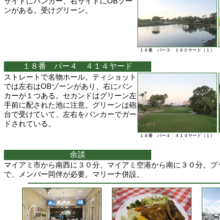
サイドにバンカー、右サイドにOBゾー
ンがある。受けグリーン。
１６番 パー３ １６０ヤード（１）
１８番 パー４ ４１４ヤード
ストレートで名物ホール。ティショット
では左右はOBゾーンがあり、右にバン
カーが１つある。セカンドはグリーン左
手前に配された池に注意。グリーンは砲
台で受けていて、左右をバンカーでガー
ドされている。
１８番 パー４ ４１４ヤード（１）
余談
マイアミ市から南西に３０分、マイアミ空港から南に３０分。プ
で、メンバー同伴が必要。マリーナ併設。