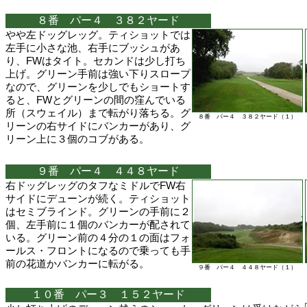
８番 パー４ ３８２ヤード
やや左ドッグレッグ。ティショットでは
左手に小さな池、右手にブッシュがあ
り、FWはタイト。セカンドは少し打ち
上げ。グリーン手前は強い下りスロープ
なので、グリーンを少しでもショートす
ると、FWとグリーンの間の窪んでいる
所（スウェイル）まで転がり落ちる。グ
８番 パー４ ３８２ヤード（１）
リーンの右サイドにバンカーがあり、グ
リーン上に３個のコブがある。
９番 パー４ ４４８ヤード
右ドッグレッグのタフなミドルでFW右
サイドにデューンが続く。ティショット
はセミブラインド。グリーンの手前に２
個、左手前に１個のバンカーが配されて
いる。グリーン前の４分の１の面はフォ
ールス・フロントになるので乗っても手
前の花道かバンカーに転がる。
９番 パー４ ４４８ヤード（１）
１０番 パー３ １５２ヤード