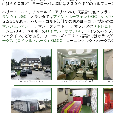
には６００ほど、ヨーロッパ大陸には３３００ほどのゴルフコー
ハリー・コルト、チャールズ・アリソンの共同設計で他のフラン
ランヴィルGC
、オランダでは
アイントホーフェンセGC
、
ケネマ
ュムGCがある。ハリー・コルト設計での他のヨーロッパ大陸の
サンジェルマンGC
、サン・クラウドGC、オランダの
ユトレヒト
ーシュムGC、ベルギーの
ロイヤル・ザウテGC
、ドイツのハンブ
シュタインなどがある。 チャールズ・アリソン設計ではオランダ
ーグス（ロイヤル・ハーグ）G&CC
、コーニンクルク・ハーグス
ル・マノワール ホテル
ル・マノワール ホテルでの夕食
ル・