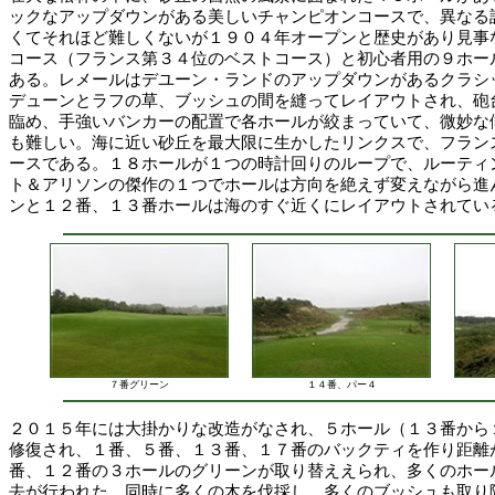
ックなアップダウンがある美しいチャンピオンコースで、異なる
くてそれほど難しくないが１９０４年オープンと歴史があり見事
コース（フランス第３４位のベストコース）と初心者用の９ホー
ある。レメールはデユーン・ランドのアップダウンがあるクラシ
デューンとラフの草、ブッシュの間を縫ってレイアウトされ、砲
臨め、手強いバンカーの配置で各ホールが絞まっていて、微妙な
も難しい。海に近い砂丘を最大限に生かしたリンクスで、フラン
ースである。１８ホールが１つの時計回りのループで、ルーティ
ト＆アリソンの傑作の１つでホールは方向を絶えず変えながら進
ンと１２番、１３番ホールは海のすぐ近くにレイアウトされてい
７番グリーン
１４番、パー４
２０１５年には大掛かりな改造がなされ、５ホール（１３番から
修復され、１番、５番、１３番、１７番のバックティを作り距離
番、１２番の３ホールのグリーンが取り替ええられ、多くのホー
去が行われた。同時に多くの木を伐採し、多くのブッシュも取り