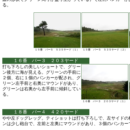
る。
１５番 パー５ ５３５ヤード（１）
１５番 パー５ ５３５ヤード（２）
１６番 パー３ ２０３ヤード
打ち下ろしの美しいショートで、グリー
ン後方に海が見える。グリーンの手前に
２個、右に１個のバンカーが配され、グ
リーン左手前と右奥にマウンドがあり、
グリーンは右奥から左手前に傾斜してい
る。
１６番 パー３ ２０３ヤード（１）
１８番 パー４ ４２０ヤード
やや左ドッグレッグ。ティショットは打ち下ろしで、左サイドの
ンは少し砲台で、左前と左奥にマウンドがあり、３個のバンカー