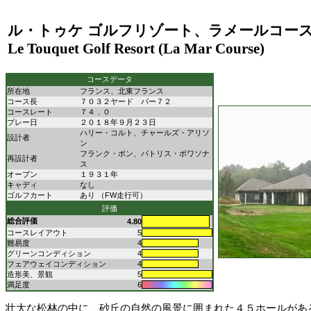
ル・トゥケ ゴルフリゾート、ラメールコー
Le Touquet Golf Resort (La Mar Course)
コースデータ
所在地
フランス、北東フランス
コース長
７０３２ヤード パー７２
コースレート
７４．０
プレー日
２０１８年９月２３日
ハリー・コルト、チャールズ・アリソ
設計者
ン
フランク・ポン、パトリス・ボワソナ
再設計者
ス
オープン
１９３１年
キャディ
なし
ゴルフカート
あり （FW走行可）
評価
総合評価
4.80
コースレイアウト
5
難易度
4
グリーンコンディション
4
フェアウェイコンディション
4
造形美、景観
5
満足度
6
壮大な松林の中に、砂丘の自然の風景に囲まれた４５ホールがあ