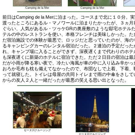
Camping de la Mer
Camping de la Mer
前日はCamping de la Merに泊まった。コースまで北に１０
渡ったところにあるル・マノワールに泊まりたかったが、３ヵ月
ぐらい、人気があるル・ツゥケGRの奥座敷のような邸宅ホテル
テルの中のレストランを使い、本格フレンチは美味しかった。た
だ宿泊施設での体験が最悪で、ロッジだと思っていたのが、海の
るキャンピングカーのレンタル宿泊だった。２連泊の予定だった
れ、キャンプ場に入ることができず、深夜遅くまで代わりのホテ
も深夜遅くに新築のホテルに宿泊できた。ただ２日目の宿泊は最
だが小雨が降る寒い夜で、冷たい海風が車の中に入り込み辛かっ
おろか毛布も枕も備えてなかったので、布団なしで上着、下着、
って就寝した。トイレは母屋の共同トイレまで雨の中傘をさして
からの友人２人と一緒だったが最悪の笑える思い出となった。
セーヌ川クルージング
セーヌ川クルージング