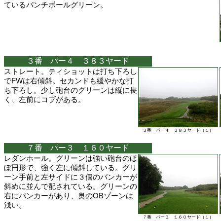
ているパンチボールグリーン。
３番 パー４ ３８３ヤード
ストレート。ティショットは打ち下ろし
でFWは右傾斜。セカンドも緩やかな打
ち下ろし。少し砲台のグリーンは縦に長
く、左前にコブがある。
３番 パー４ ３８３ヤード（１）
７番 パー３ １６０ヤード
レダンホール。グリーンは強い砲台のほ
ぼ円形で、強く左に傾斜している。グリ
ーン手前と左サイドに３個のバンカーが
斜めに並んで配されている。グリーンの
右にバンカーがあり、奥のOBゾーンは
浅い。
７番 パー３ １６０ヤード（１）