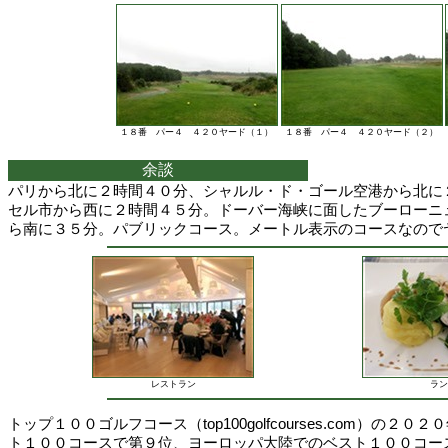
１８番 パー４ ４２０ヤード（１）
１８番 パー４ ４２０ヤード（２）
余談
パリから北に２時間４０分、シャルル・ド・ゴール空港から北に
セル市から西に２時間４５分。ドーバー海峡に面したブーローニ
ら南に３５分。パブリックコース。メートル表示のコースなので
レストラン
ラン
トップ１００ゴルフコース（top100golfcourses.com）の２
ト１００コースで第９位、ヨーロッパ大陸でのベスト１００コー