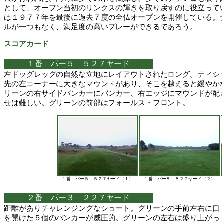
として、オープン当初のリンクスの輝きを取り戻すのに役立って
は１９７７年を最後に過去７度の全仏オープンを開催している。
ルが一つもなく、満足度の高いプレーができるであろう。
スコアカード
１番 パー５ ５２７ヤード
左ドッグレッグの自然な立地にレイアウトされたロング。ティシ
先の左コーナーに大きなマウンドがあり、そこを越えると緩やか
リーンの右サイドバンカーにバンカー、右エッジにマウンドが配
せは難しい。グリーンの前部はフォールス・フロント。
１番 パー５ ５２７ヤード（１）
１番 パー５ ５２７ヤード（２）
２番 パー３ ２２７ヤード
距離がありチャレンジングなショート。グリーンの手前左右に口
を開けた５個のバンカーが威圧的。グリーンの左右は盛り上がっ