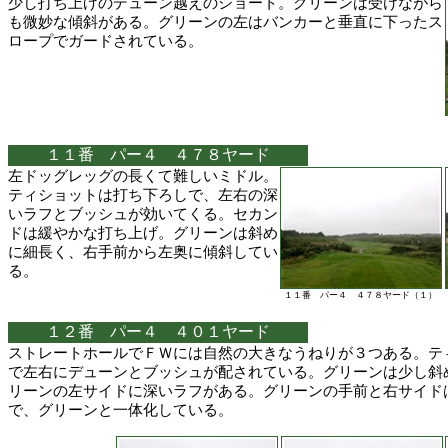
少し打ち上げのデューン越えのショート。グリーンは受けながら
も微妙な傾斜がある。グリーンの左はバンカーと垂直に下ったス
ロープでガードされている。
１１番 パー４ ４７８ヤード
左ドッグレッグの長くて難しいミドル。
ティショットは打ち下ろしで、左右の深
いラフとブッシュが効いてくる。セカン
ドは緩やかな打ち上げ。グリーンは斜め
に細長く、右手前から左奥に傾斜してい
る。
１１番 パー４ ４７８ヤード（１）
１２番 パー４ ４０１ヤード
ストレートホールでＦＷには自然の大きなうねりが３つある。テ
で左右にデューンとブッシュが配されている。グリーンは少し斜
リーンの左サイドに深いラフがある。グリーンの手前と右サイド
で、グリーンと一体化している。