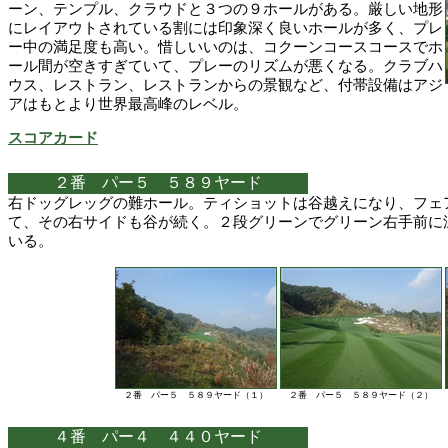
ーン、テンプル、クラウドと３つの９ホールがある。厳しい地形
にレイアウトされている割には印象深く良いホールが多く、プレ
ー中の満足度も高い。惜しいいのは、コクーンコースコースでホ
ール間が空きすぎていて、プレーのリズムが悪くなる。クラブハ
ウス、レストラン、レストランからの景観など、付帯設備はアジ
アはもとより世界最高峰のレベル。
スコアカード
２番 パー５ ５８９ヤード
右ドッグレッグの難ホール。ティショットは谷越えになり、フェ
て、その右サイドも谷が続く。２段グリーンでグリーン右手前に
いる。
２番 パー５ ５８９ヤード（１）
２番 パー５ ５８９ヤード（２）
４番 パー４ ４４０ヤード