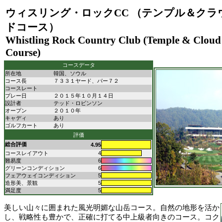
ウィスリング・ロックCC （テンプル＆クラ
ドコース）
Whistling Rock Country Club (Temple & Cloud
Course)
コースデータ
所在地
韓国、ソウル
コース長
７３３１ヤード、パー７２
コースレート
プレー日
２０１５年１０月１４日
設計者
テッド・ロビンソン
オープン
２０１０年
キャディ
あり
ゴルフカート
あり
評価
総合評価
4.95
コースレイアウト
4
難易度
6
グリーンコンディション
6
フェアウェイコンディション
5
造形美、景観
5
満足度
5
美しい山々に囲まれた風光明媚な山岳コース。自然の地形を活か
し、戦略性も豊かで、正確に打てる中上級者向きのコース。コク