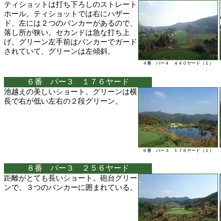
ティショットは打ち下ろしのストレート
ホール。ティショットでは右にハザー
ド、左には２つのバンカーがあるので、
落し所が狭い。セカンドは急な打ち上
げ。グリーン左手前はバンカーでガード
されていて、グリーンは左傾斜。
４番 パー４ ４４０ヤード（１）
６番 パー３ １７６ヤード
池越えの美しいショート。グリーンは横
長で右が低い左右の２段グリーン。
６番 パー３ １７６ヤード（１）
８番 パー３ ２５６ヤード
距離がとても長いショート。砲台グリー
ンで、３つのバンカーに囲まれている。