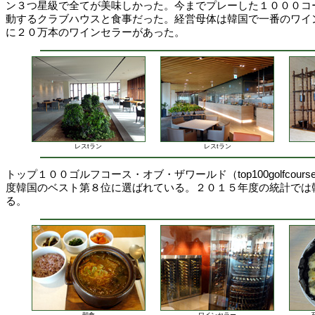
ン３つ星級で全てが美味しかった。今までプレーした１０００コ
動するクラブハウスと食事だった。経営母体は韓国で一番のワイ
に２０万本のワインセラーがあった。
レスtラン
レスtラン
トップ１００ゴルフコース・オブ・ザワールド（top100golfcourse
度韓国のベスト第８位に選ばれている。２０１５年度の統計では
る。