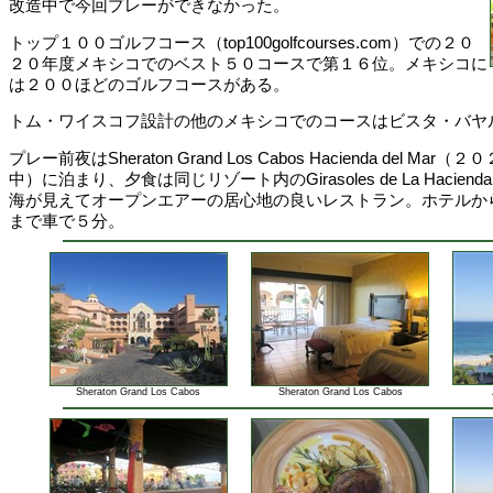
改造中で今回プレーができなかった。
トップ１００ゴルフコース（top100golfcourses.com）での２０
２０年度メキシコでのベスト５０コースで第１６位。メキシコに
は２００ほどのゴルフコースがある。
トム・ワイスコフ設計の他のメキシコでのコースはビスタ・バヤ
プレー前夜はSheraton Grand Los Cabos Hacienda del M
中）に泊まり、夕食は同じリゾート内のGirasoles de La Haci
海が見えてオープンエアーの居心地の良いレストラン。ホテルか
まで車で５分。
Sheraton Grand Los Cabos
Sheraton Grand Los Cabos