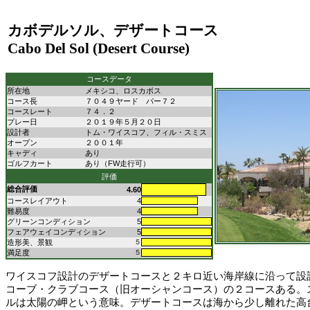
カボデルソル、デザートコース
Cabo Del Sol (Desert Course)
コースデータ
所在地
メキシコ、ロスカボス
コース長
７０４９ヤード パー７２
コースレート
７４．２
プレー日
２０１９年５月２０日
設計者
トム・ワイスコフ、フィル・スミス
オープン
２００１年
キャディ
あり
ゴルフカート
あり（FW走行可）
評価
総合評価
4.60
コースレイアウト
4
難易度
4
グリーンコンディション
5
フェアウェイコンディション
5
造形美、景観
５
満足度
５
ワイスコフ設計のデザートコースと２キロ近い海岸線に沿って設
コーブ・クラブコース（旧オーシャンコース）の２コースある。
ルは太陽の岬という意味。デザートコースは海から少し離れた高