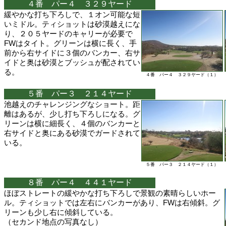
４番 パー４ ３２９ヤード
緩やかな打ち下ろしで、１オン可能な短
いミドル。ティショットは砂漠越えにな
り、２０５ヤードのキャリーが必要で
FWはタイト。グリーンは横に長く、手
前から右サイドに３個のバンカー、右サ
イドと奥は砂漠とブッシュが配されてい
る。
４番 パー４ ３２９ヤード（１）
５番 パー３ ２１４ヤード
池越えのチャレンジングなショート。距
離はあるが、少し打ち下ろしになる。グ
リーンは横に細長く、４個のバンカーと
右サイドと奥にある砂漠でガードされて
いる。
５番 パー３ ２１４ヤード（１）
８番 パー４ ４４１ヤード
ほぼストレートの緩やかな打ち下ろしで景観の素晴らしいホー
ル。ティショットでは左右にバンカーがあり、FWは右傾斜。グ
リーンも少し右に傾斜している。
（セカンド地点の写真なし）