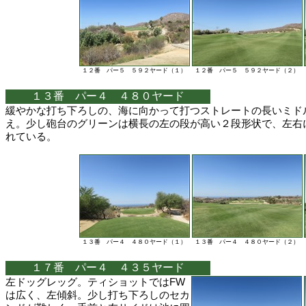
１２番 パー５ ５９２ヤード（１）
１２番 パー５ ５９２ヤード（２）
１３番 パー４ ４８０ヤード
緩やかな打ち下ろしの、海に向かって打つストレートの長いミド
え。少し砲台のグリーンは横長の左の段が高い２段形状で、左右
れている。
１３番 パー４ ４８０ヤード（１）
１３番 パー４ ４８０ヤード（２）
１７番 パー４ ４３５ヤード
左ドッグレッグ。ティショットではFW
は広く、左傾斜。少し打ち下ろしのセカ