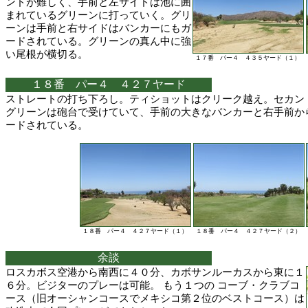
ンドが難しく、手前と左サイドは池に囲
まれているグリーンに打っていく。グリ
ーンは手前と右サイドはバンカーにもガ
ードされている。グリーンの真ん中に強
い尾根が横切る。
１７番 パー４ ４３５ヤード（１）
１８番 パー４ ４２７ヤード
ストレートの打ち下ろし。ティショットはクリーク越え。セカン
グリーンは砲台で受けていて、手前の大きなバンカーと右手前か
ードされている。
１８番 パー４ ４２７ヤード（１）
１８番 パー４ ４２７ヤード（２）
余談
ロスカボス空港から南西に４０分、カボサンルーカスから東に１
６分。ビジターのプレーは可能。 もう１つの コーブ・クラブコ
ース（旧オーシャンコースでメキシコ第２位のベストコース）は