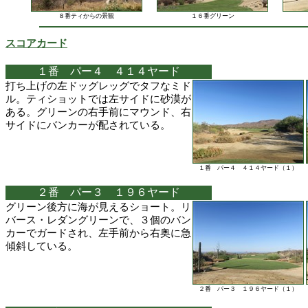
８番ティからの景観
１６番グリーン
スコアカード
１番 パー４ ４１４ヤード
打ち上げの左ドッグレッグでタフなミド
ル。ティショットでは左サイドに砂漠が
ある。グリーンの右手前にマウンド、右
サイドにバンカーが配されている。
１番 パー４ ４１４ヤード（１）
２番 パー３ １９６ヤード
グリーン後方に海が見えるショート。リ
バース・レダングリーンで、３個のバン
カーでガードされ、左手前から右奥に急
傾斜している。
２番 パー３ １９６ヤード（１）