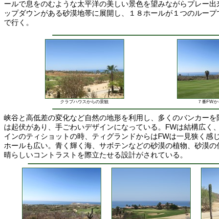
ールで息をのむような太平洋の美しい景色を望みながらプレー出
ップダウンがある砂漠地帯に展開し、１８ホールが１つのループ
で行く。
クラブハウスからの景観
７番FWか
峡谷と高低差の変化など自然の地形を利用し、多くのバンカーを
は起伏があり、手ごわいデザインになっている。FWは結構広く
インのティショットの時、ティグランドからはFWは一見狭く感
ホールも広い。青く輝く海、サボテンなどの砂漠の植物、砂漠の
晴らしいコントラストを際立たせる設計がされている。