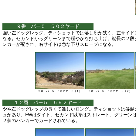
９番 パー５ ５０２ヤード
強い左ドッグレッグ。ティショットでは落し所が狭く、左サイド
なる。セカンドからグリーンまで緩やかな打ち上げ。縦長の２段
ンカーが配され、右サイドは急な下りスロープになる。
９番 パー５ ５０２ヤード（１）
９番 パー５ ５０２ヤード（２）
１２番 パー５ ５９２ヤード
やや左ドッグレッグの長くて難しいロング。ティショットは谷越
ュがあり、FWはタイト。セカンド以降はストレート。グリーン
２個のバンカーでガードされている。