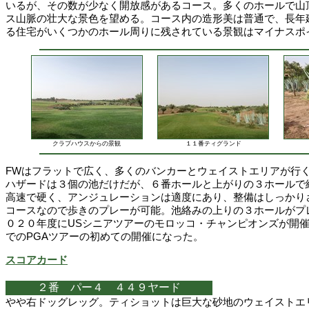
いるが、その数が少なく開放感があるコース。多くのホールで山
ス山脈の壮大な景色を望める。コース内の造形美は普通で、長年
る住宅がいくつかのホール周りに残されている景観はマイナスポ
クラブハウスからの景観
１１番ティグランド
FWはフラットで広く、多くのバンカーとウェイストエリアが行
ハザードは３個の池だけだが、６番ホールと上がりの３ホールで
高速で硬く、アンジュレーションは適度にあり、整備はしっかり
コースなので歩きのプレーが可能。池絡みの上りの３ホールがプ
０２０年度にUSシニアツアーのモロッコ・チャンピオンズが開
でのPGAツアーの初めての開催になった。
スコアカード
２番 パー４ ４４９ヤード
やや右ドッグレッグ。ティショットは巨大な砂地のウェイストエ