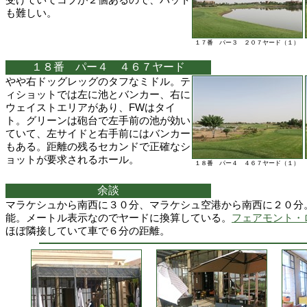
受けていてコブが２個あるので、パット
も難しい。
１７番 パー３ ２０７ヤード（１）
１８番 パー４ ４６７ヤード
やや右ドッグレッグのタフなミドル。テ
ィショットでは左に池とバンカー、右に
ウェイストエリアがあり、FWはタイ
ト。グリーンは砲台で左手前の池が効い
ていて、左サイドと右手前にはバンカー
もある。距離の残るセカンドで正確なシ
ョットが要求されるホール。
１８番 パー４ ４６７ヤード（１）
余談
マラケシュから南西に３０分、マラケシュ空港から南西に２０分
能。メートル表示なのでヤードに換算している。
フェアモント・
ほぼ隣接していて車で６分の距離。