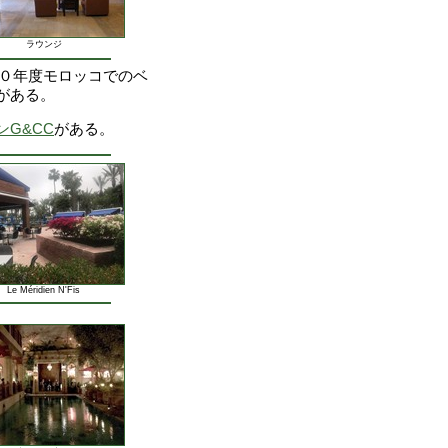
ラウンジ
２０２０年度モロッコでのベ
がある。
G&CC
がある。
Le Méridien N'Fis