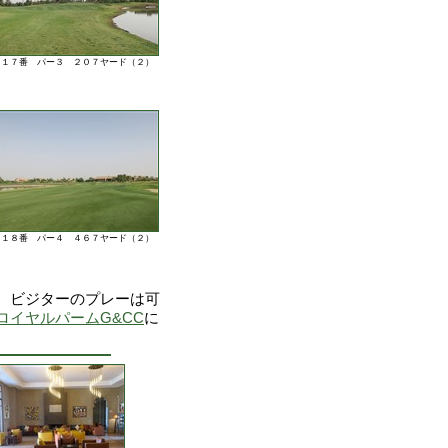
１７番 パー３ ２０７ヤード（２）
１８番 パー４ ４６７ヤード（２）
。ビジターのプレーは可
ロイヤルパームG&CC
に