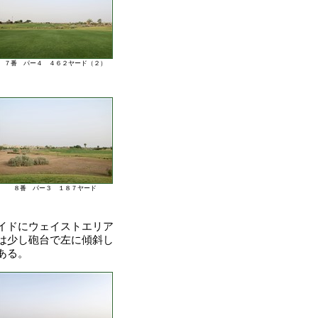
７番 パー４ ４６２ヤード（２）
８番 パー３ １８７ヤード
イドにウェイストエリア
は少し砲台で左に傾斜し
ある。