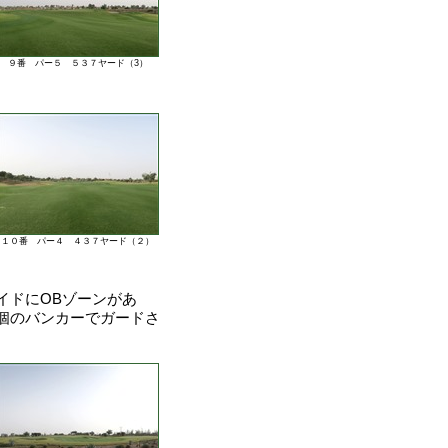
９番 パー５ ５３７ヤード（3）
１０番 パー４ ４３７ヤード（２）
イドにOBゾーンがあ
個のバンカーでガードさ