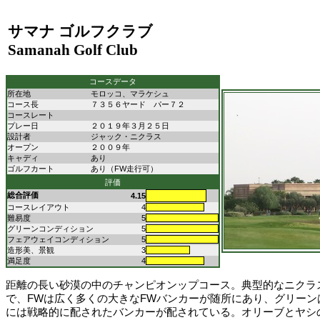
サマナ ゴルフクラブ
Samanah Golf Club
コースデータ
所在地
モロッコ、マラケシュ
コース長
７３５６ヤード パー７２
コースレート
プレー日
２０１９年３月２５日
設計者
ジャック・ニクラス
オープン
２００９年
キャディ
あり
ゴルフカート
あり（FW走行可）
評価
総合評価
4.15
コースレイアウト
4
難易度
5
グリーンコンディション
5
フェアウェイコンディション
5
造形美、景観
3
満足度
4
距離の長い砂漠の中のチャンピオンップコース。典型的なニクラ
で、FWは広く多くの大きなFWバンカーが随所にあり、グリーン
には戦略的に配されたバンカーが配されている。オリーブとヤシ