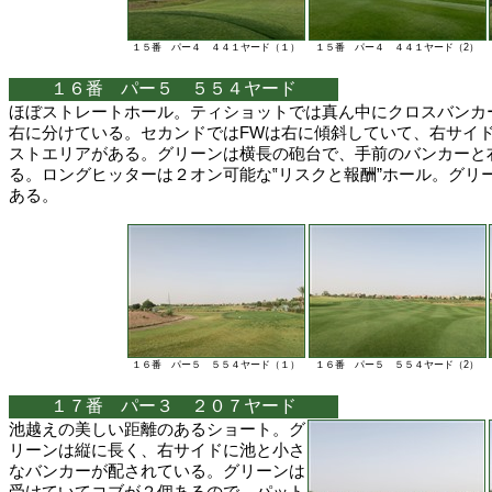
１５番 パー４ ４４１ヤード（１）
１５番 パー４ ４４１ヤード（2）
１６番 パー５ ５５４ヤード
ほぼストレートホール。ティショットでは真ん中にクロスバンカ
右に分けている。セカンドではFWは右に傾斜していて、右サイ
ストエリアがある。グリーンは横長の砲台で、手前のバンカーと
る。ロングヒッターは２オン可能な‟リスクと報酬”ホール。グリ
ある。
１６番 パー５ ５５４ヤード（１）
１６番 パー５ ５５４ヤード（2）
１７番 パー３ ２０７ヤード
池越えの美しい距離のあるショート。グ
リーンは縦に長く、右サイドに池と小さ
なバンカーが配されている。グリーンは