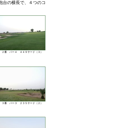
砲台の横長で、４つのコ
２番 パー４ ４４９ヤード（３）
３番 パー３ ２３５ヤード（２）