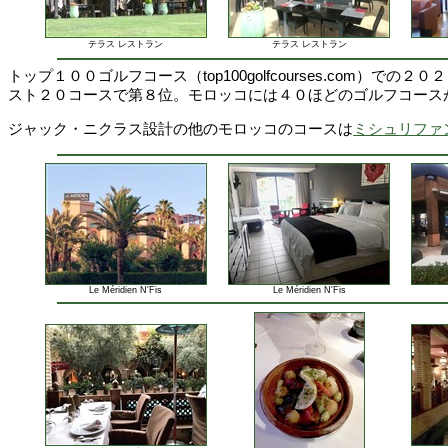
テラス レストラン
テラス レストラン
トップ１００ゴルフコース（top100golfcourses.com）での
スト２０コースで第８位。モロッコには４０ほどのゴルフコース
ジャック・ニクラス設計の他のモロッコのコースは
ミシュリファン
Le Méridien N'Fis
Le Méridien N'Fis