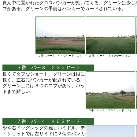
真ん中に置かれたクロスバンカーが効いてくる。グリーンは少し
ブがある。グリーンの手前はバンカーでガードされている。
２番 パー４ ４４９ヤード（１）
２番 パー４ ４４９ヤード（２）
３番 パー３ ２３５ヤード
長くてタフなショート。グリーンは縦に
長く、左右にバンカーが配されている。
グリーン上には３つのコブがあり、パッ
トまで難しい。
３番 パー３ ２３５ヤード（１）
７番 パー４ ４６２ヤード
やや右ドッグレッグの難しいミドル。テ
ィショットでは左サイドに２個のバンカ