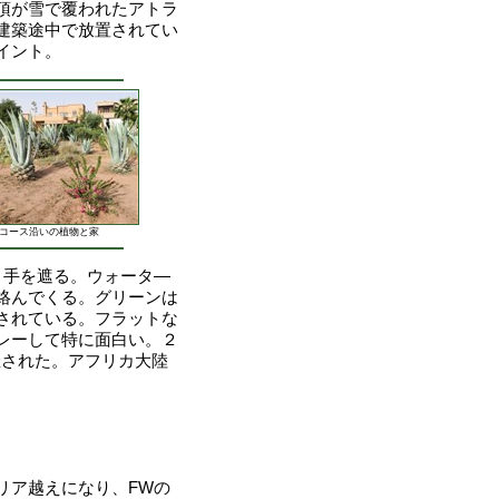
頂が雪で覆われたアトラ
建築途中で放置されてい
イント。
コース沿いの植物と家
く手を遮る。ウォータ―
絡んでくる。グリーンは
されている。フラットな
レーして特に面白い。２
催された。アフリカ大陸
リア越えになり、FWの