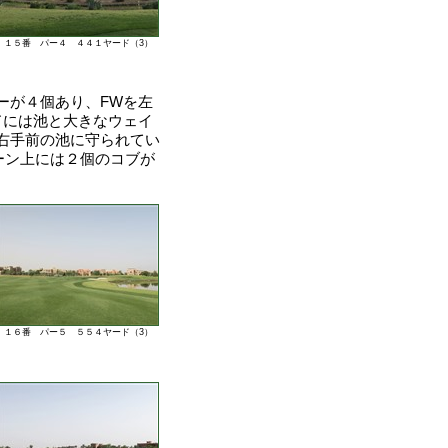
１５番 パー４ ４４１ヤード（3）
ーが４個あり、FWを左
ドには池と大きなウェイ
右手前の池に守られてい
ーン上には２個のコブが
１６番 パー５ ５５４ヤード（3）