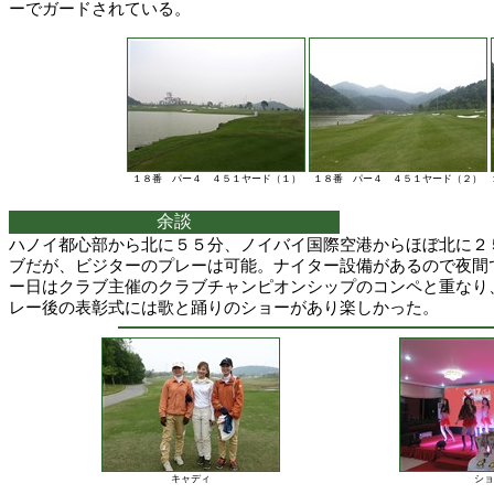
ーでガードされている。
１８番 パー４ ４５１ヤード（１）
１８番 パー４ ４５１ヤード（２）
余談
ハノイ都心部から北に５５分、ノイバイ国際空港からほぼ北に２
ブだが、ビジターのプレーは可能。ナイター設備があるので夜間
ー日はクラブ主催のクラブチャンピオンシップのコンペと重なり
レー後の表彰式には歌と踊りのショーがあり楽しかった。
キャディ
ショ