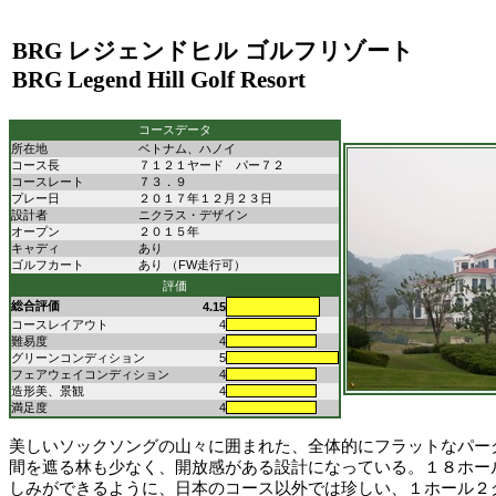
BRG
レジェンドヒル ゴルフリゾート
BRG Legend Hill Golf Resort
コースデータ
所在地
ベトナム、ハノイ
コース長
７１２１ヤード パー７２
コースレート
７３．９
プレー日
２０１７年１２月２３日
設計者
ニクラス・デザイン
オープン
２０１５年
キャディ
あり
ゴルフカート
あり （FW走行可）
評価
総合評価
4.15
コースレイアウト
4
難易度
4
グリーンコンディション
5
フェアウェイコンディション
4
造形美、景観
4
満足度
4
美しいソックソングの山々に囲まれた、全体的にフラットなパー
間を遮る林も少なく、開放感がある設計になっている。１８ホー
しみができるように、日本のコース以外では珍しい、１ホール２