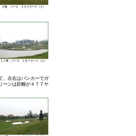
９番 パー４ ４５４ヤード（２）
１１番 パー３ １８７ヤード（２）
て、左右はバンカーでガ
リーンは距離が４７７ヤ