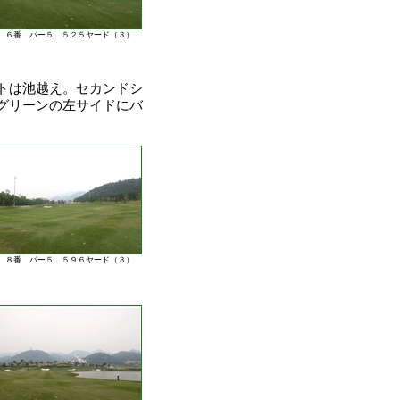
６番 パー５ ５２５ヤード（３）
トは池越え。セカンドシ
グリーンの左サイドにバ
８番 パー５ ５９６ヤード（３）