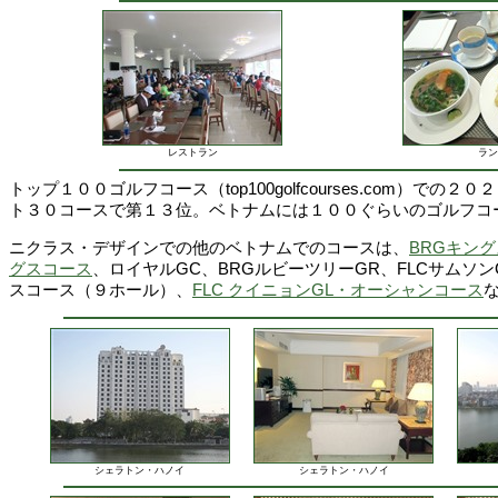
レストラン
ラン
トップ１００ゴルフコース（top100golfcourses.com）での
ト３０コースで第１３位。ベトナムには１００ぐらいのゴルフコ
ニクラス・デザインでの他のベトナムでのコースは、
BRGキン
グスコース
、ロイヤルGC、BRGルビーツリーGR、FLCサムソン
スコース（９ホール）、
FLC クイニョンGL・オーシャンコース
シェラトン・ハノイ
シェラトン・ハノイ