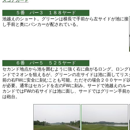
スコアカード
５番 パー３ １８８ヤード
池越えのショート。グリーンは横長で手前から左サイドが池に接
し手前と奥にバンカーが配されている。
６番 パー５ ５２５ヤード
セカンド地点から池を囲むように強く右に曲がるロング。ロング
ンドで２オンを狙えるが、グリーンの左サイドは池に面してリス
前の右FWに安全に刻むことも可能。ただその場合２００ヤード
が必要。通常はセカンドを左のFWに刻み、サードで池越えのル
カンドではFWの右サイドは池に面し、サードではグリーン手前
は砲台。