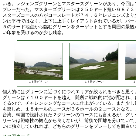
いる。レジェンズグリーンとマスターズグリーンがあり、今回は
プレーだった。マスターズグリーンは２５０ヤード短い６８７３
スターズコースの方がコースレートが７４．６とレジェンズより
ンは平行ではなく、上下に上手くレイアウトされているが、パー
５のサード地点から臨むグリーンをターゲットとする周囲の景観
い印象を受けるのが少し残念。
１５番グリ―ン
１７番グリーン
１
個人的にはグリーンに近づくにつれエリアが絞られるべきと思う
グリーンは７１００ヤードを越え、随所に戦略的に池が配され、
くるので、チャレンジングなコースに仕上がっている。また少し
も楽しめ、１８ホールのコースが３６ホールの２コースとなる。
台湾、韓国で設計された２グリーンのコースにも言えるが、グリ
リーンは戦略性の観点から良くないが、前後で距離を分けていて
いに独立していれれば、どちらのグリーンをプレーしても面白い