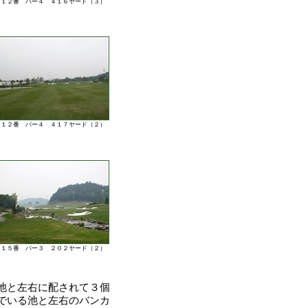
１２番 パー４ ４１６ヤード（３）
１２番 パー４ ４１７ヤード（２）
１５番 パー３ ２０２ヤード（２）
池と左右に配されて３個
でいる池と左右のバンカ