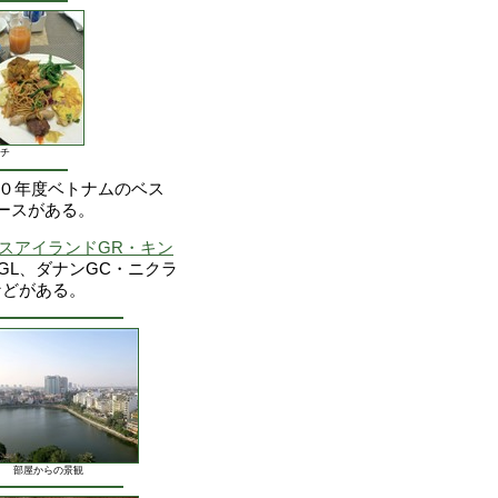
チ
２０２０年度ベトナムのベス
ースがある。
グスアイランドGR・キン
GL、ダナンGC・ニクラ
などがある。
部屋からの景観