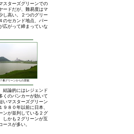
マスターズグリーンでの
ヤードだが、難易度はマ
少し高い。２つのグリー
４のセカンド地点、パー
が広がって締まっていな
７番グリーンからの景観
。結論的にはレジェンド
多くのバンカーが効いて
短いマスターズグリーン
１９８０年以前に日本、
ーンが並列している２グ
、しかも２グリーンが互
コースが多い。