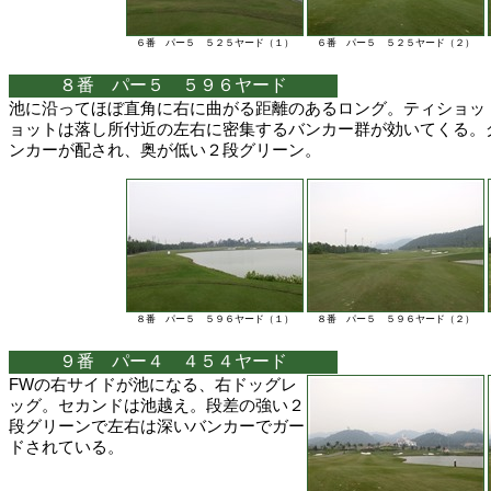
６番 パー５ ５２５ヤード（１）
６番 パー５ ５２５ヤード（２）
８番 パー５ ５９６ヤード
池に沿ってほぼ直角に右に曲がる距離のあるロング。ティショッ
ョットは落し所付近の左右に密集するバンカー群が効いてくる。
ンカーが配され、奥が低い２段グリーン。
８番 パー５ ５９６ヤード（１）
８番 パー５ ５９６ヤード（２）
９番 パー４ ４５４ヤード
FWの右サイドが池になる、右ドッグレ
ッグ。セカンドは池越え。段差の強い２
段グリーンで左右は深いバンカーでガー
ドされている。