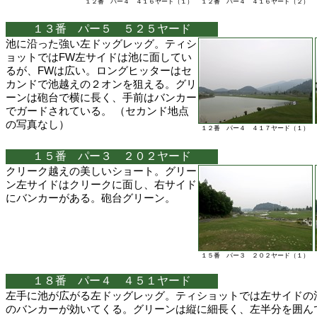
１２番 パー４ ４１６ヤード（１）
１２番 パー４ ４１６ヤード（２）
１３番 パー５ ５２５ヤード
池に沿った強い左ドッグレッグ。ティシ
ョットではFW左サイドは池に面してい
るが、FWは広い。ロングヒッターはセ
カンドで池越えの２オンを狙える。グリ
ーンは砲台で横に長く、手前はバンカー
でガードされている。 （セカンド地点
の写真なし）
１２番 パー４ ４１７ヤード（１）
１５番 パー３ ２０２ヤード
クリーク越えの美しいショート。グリー
ン左サイドはクリークに面し、右サイド
にバンカーがある。砲台グリーン。
１５番 パー３ ２０２ヤード（１）
１８番 パー４ ４５１ヤード
左手に池が広がる左ドッグレッグ。ティショットでは左サイドの
のバンカーが効いてくる。グリーンは縦に細長く、左半分を囲ん