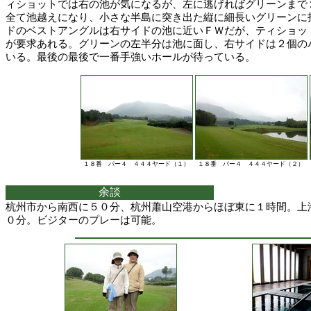
ィショットでは右の池が気になるが、左に逃げればグリーンまで
全て池越えになり、小さな半島に突き出た縦に細長いグリーンに
ドのベストアングルは右サイドの池に近いＦＷだが、ティショッ
が要求あれる。グリーンの左半分は池に面し、右サイドは２個の
いる。最後の最後で一番手強いホールが待っている。
１８番 パー４ ４４４ヤード（１）
１８番 パー４ ４４４ヤード（２）
余談
杭州市から南西に５０分、杭州蕭山空港からほぼ東に１時間。上
０分。ビジターのプレーは可能。