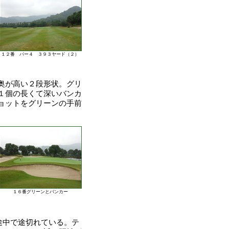
１２番 パー４ ３９３ヤード（２）
奥が高い２段形状。グリ
１個の長くて深いバンカ
ョットをグリーンの手前
１６番グリーンとバンカー
途中で途切れている。テ