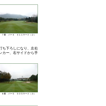
７番 パー４ ４１１ヤード（２）
打ち下ろしになり、左右
ンカー、右サイドから手
８番 パー５ ５０５ヤード（３）