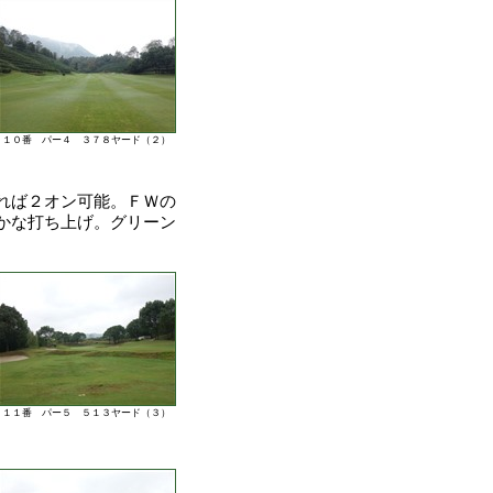
１０番 パー４ ３７８ヤード（２）
れば２オン可能。ＦＷの
かな打ち上げ。グリーン
１１番 パー５ ５１３ヤード（３）