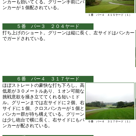
ンカーも効いてくる。グリーン手前にバ
ンカーが１個配されている。
１番 パー４ ４１５ヤード（１）
５番 パー３ ２０４ヤード
打ち上げのショート。グリーンは縦に長く、左サイドはバンカー
でガードされている。
６番 パー４ ３１７ヤード
ほぼストレートの豪快な打ち下ろし。高
低差が３０メートルあり、１オン可能な
挑戦意欲を掻き立ててくれる短いミド
ル。グリーンまでは左サイドに２個、右
サイドに１個、クロスバンカーが１個と
バンカー群が待ち構えている。グリーン
は少し砲台で横に長く、右サイドにもバ
６番 パー４ ３１７ヤード（１）
ンカーが配されている。