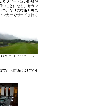
２００ヤード近い距離が
打つことになる。セカン
トでかなりの技術と勇気
バンカーでガードされて
１８番 パー４ ４４４ヤード（３）
海市から南西に２時間４