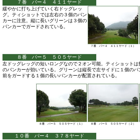
７番 パー４ ４１１ヤード
緩やかに打ち上げていく右ドッグレッ
グ。ティショットでは左右の３個のバン
カーに注意。縦に長いグリーンは３個の
バンカーでガードされている。
７番 パー４ ４１１ヤード（１）
８番 パー５ ５０５ヤード
左ドッグレッグの短いロングなので２オン可能。ティショットは
のバンカーが効いている。グリーンは縦長で左サイドに１個のバ
前をガードする１個の長いバンカーが配置されている。
８番 パー５ ５０５ヤード（１）
８番 パー５ ５０５ヤード（２）
１０番 パー４ ３７８ヤード