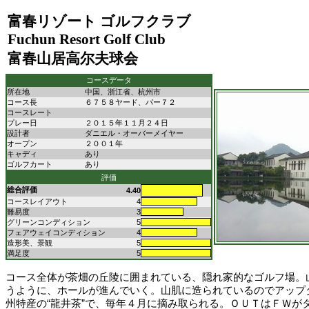
富春リゾート ゴルフクラブ
Fuchun Resort Golf Club
富春山居高尔夫球会
コースデータ
所在地
中国、浙江省、杭州市
コース長
６７５８ヤード、パー７２
コースレート
プレー日
２０１５年１１月２４日
設計者
ダニエル・オーバーメイヤー
オープン
２００１年
キャディ
あり
ゴルフカート
あり
評価
総合評価
4.40
コースレイアウト
4
難易度
3
グリーンコンディション
5
フェアウェイコンディション
4
造形美、景観
5
満足度
5
コース全体が茶畑の丘陵に囲まれている、隠れ家的なゴルフ場。
うように、ホールが進んでいく。山肌に造られているのでアップ
州特産の“龍井茶”で、毎年４月に摘み取られる。ＯＵＴはＦＷが