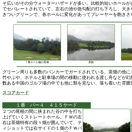
そ広いがその分ウォーターハザードが多い。比較的短いホールが
でセパレートされていて、左右の池や急勾配の打ち下ろし、大き
きついグリーンで、各ホールに変化があってプレーヤーを飽きさ
７番ホール脇の茶畑
景観
グリーン周りも多数のバンカーでガードされている。茶畑の他に
竹やぶや、ホテルと駐車場の間の移動に使われる渡し舟などが幻
数ある中国のゴルフ場の中でも他に類を見ない、落ち着いた雰囲
スコアカード
１番 パー４ ４１５ヤード
２つの尾根の間に挟まれた谷の中を打ち
上げていくストレートホール。ＦＷの左
右は茶畑特有の段々畑が囲んでいて、テ
ィショットでは右サイドの１個のＦＷバ