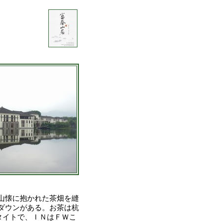
山懐に抱かれた茶畑を縫
ダウンがある。お茶は杭
タイトで、ＩＮはＦＷこ