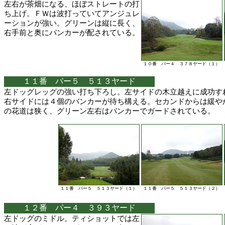
左右が茶畑になる、ほぼストレートの打
ち上げ。ＦＷは波打っていてアンジュレ
ーションが強い。グリーンは縦に長く、
右手前と奥にバンカーが配されている。
１０番 パー４ ３７８ヤード（１）
１１番 パー５ ５１３ヤード
左ドッグレッグの強い打ち下ろし。左サイドの木立越えに成功す
右サイドには４個のバンカーが待ち構える。セカンドからは緩や
の花道は狭く、グリーン左右はバンカーでガードされている。
１１番 パー５ ５１３ヤード（１）
１１番 パー５ ５１３ヤード（２）
１２番 パー４ ３９３ヤード
左ドッグのミドル。ティショットでは左