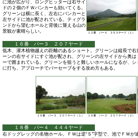
に池が広がり、ロングヒッターは右サイ
ドの２個のＦＷバンカーも効いてくる。
グリーンは横に長く、左右にバンカーと
左サイドに池が配されている。ティグラ
ンドから望むホールと背後に聳える山の
景観が素晴らしい。
１２番 パー４ ３９３ヤード（１）
１６番 パー３ ２０７ヤード
低木、灌木植物越えの距離のあるショート。グリーンは縦長で右
ーンの右サイドにすぐ池が配され、グリーンの左サイドから奥は
ーで囲まれている。グリーンを狙うと難しいホールになるが、シ
に打ち、アプローチでパーセーブをする攻め方もある。
１６番 パー３ ２０７ヤード（１）
１６番 パー３ ２０７ヤード（２）
１８番 パー４ ４４４ヤード
右ドッグレッグの名物ホール。ＦＷは逆“Ｓ”字型で、池でＦＷが