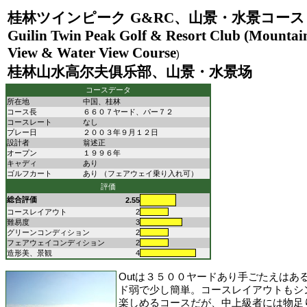
桂林ツインピーク
G&RC
、山景・水景コース
Guilin Twin Peak Golf & Resort Club (Mountai
View &
Water
View Course
)
桂林山水高尔夫俱乐部、山景・水景场
コースデータ
所在地
中国、桂林
コース長
６６０７ヤード、パー７２
コースレート
なし
プレー日
２００３年９月１２日
設計者
翁述正
オープン
１９９６年
キャディ
あり
ゴルフカート
あり （フェアウェイ乗り入れ可）
評価
総合評価
2.55
コースレイアウト
2
難易度
3
グリーンコンディション
2
フェアウェイコンディション
2
造形美、景観
4
Outは３５００ヤードあり手ごたえはある
ド弱で少し簡単。コースレイアウトもシ
楽しめるコースだが、中上級者には物足