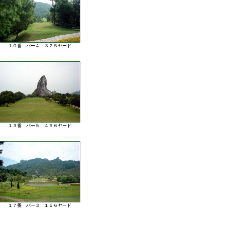
１０番 パー４ ３２５ヤード
１３番 パー５ ４９６ヤード
１７番 パー３ １５６ヤード