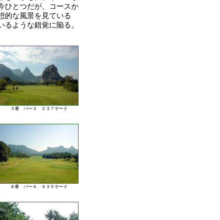
今ひとつだが、コースか
想的な風景を見ている
いるような錯覚に陥る。
３番 パー３ ２３７ヤード
８番 パー４ ４３５ヤード