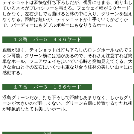
ティショットは豪快な打ち下ろしだが、視界にせまる、迫り出し
ている木々がプレｯシャーを与える。フェウェイ幅が３０ヤード
しかなく、左右少しでも曲げると林の中に入り、グリーンを狙え
なくなる。距離は短いが、ティショットが上手くいくかどうか
で、バーディーにもダブルボギーにもなりうるホール。
１３番 パー５ ４９６ヤード
距離が短く、ティショットは打ち下ろしのロングホールなので２
オン可能。グリーン横には池があるので、それさえ注意すれば簡
単なホール。フェアウェイを歩いている時と突如見えてくる、大
きな岩山とその左右にいくつも重なり合う桂林の美しい山々には
感動する。
１７番 パー３ １５６ヤード
浮島グリーンだが、打ち下ろしで距離もあまりなく、しかもグリ
ーンが大きいので難しくない。グリーン右側に位置するすだれ柳
が印象的なとても美しいホール。