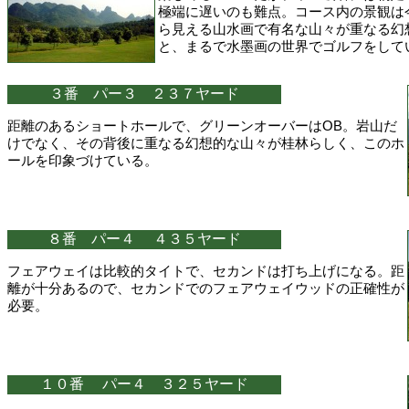
極端に遅いのも難点。コース内の景観は
ら見える山水画で有名な山々が重なる幻
と、まるで水墨画の世界でゴルフをして
３番 パー３ ２３７ヤード
距離のあるショートホールで、グリーンオーバーはOB。岩山だ
けでなく、その背後に重なる幻想的な山々が桂林らしく、このホ
ールを印象づけている。
８番 パー４ ４３５ヤード
フェアウェイは比較的タイトで、セカンドは打ち上げになる。距
離が十分あるので、セカンドでのフェアウェイウッドの正確性が
必要。
１０番 パー４ ３２５ヤード