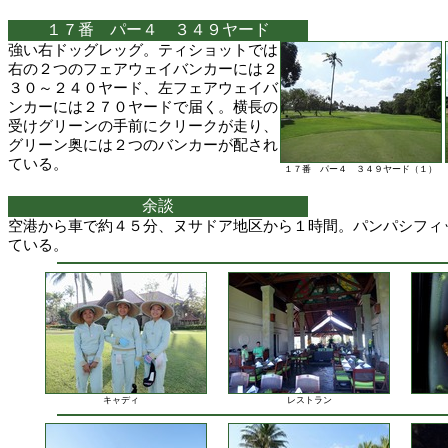
１７番 パー４ ３４９ヤード
強い右ドッグレッグ。ティショットでは
右の２つのフェアウェイバンカーには２
３０～２４０ヤード、左フェアウェイバ
ンカーには２７０ヤードで届く。横長の
受けグリーンの手前にクリークが走り、
グリーン奥には２つのバンカーが配され
ている。
１７番 パー４ ３４９ヤード（１）
余談
空港から車で約４５分、ヌサドア地区から１時間。パンパシフィ
ている。
キャディ
レストラン