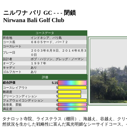
ニルワナ バリ GC
- - -
閉鎖
Nirwana Bali Golf Club
コースデータ
所在地
インドネシア、バリ島
コース長
６８０５ヤード、パー７２
コースレート
２００３年６月９日、２０１４年６月３
プレー日
０日
設計者
ボブ・ハリソン、グレッグ・ノーマン
オープン
１９９７年
キャディ
あり
ゴルフカート
あり
評価
総合評価
5.15
コースレイアウト
5
難易度
4
グリーンコンディション
5
フェアウェイコンディション
4
造形美、景観
6
満足度
6
タナロット寺院、ライステラス（棚田）、海越え、谷越え、クリ
然状況を生かした戦略性に富んだ風光明媚なシーサイドコース。