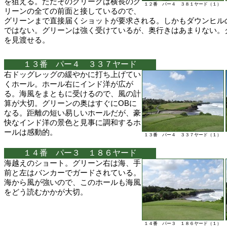
を狙える。ただそのクリークは横長のグ
１２番 パー４ ３８１ヤード（１）
リーンの全ての前面と接しているので、
グリーンまで直接届くショットが要求される。しかもダウンヒル
ではない。グリーンは強く受けているが、奥行きはあまりない。
を見渡せる。
１３番 パー４ ３３７ヤード
右ドッグレッグの緩やかに打ち上げてい
くホール。ホール右にインド洋が広が
る。海風をまともに受けるので、風の計
算が大切。グリーンの奥はすぐにOBに
なる。距離の短い易しいホールだが、豪
快なインド洋の景色と見事に調和するホ
ールは感動的。
１３番 パー４ ３３７ヤード（１）
１４番 パー３ １８６ヤード
海越えのショート。グリーン右は海、手
前と左はバンカーでガードされている。
海から風が強いので、このホールも海風
をどう読むかかが大切。
１４番 パー３ １８６ヤード（１）