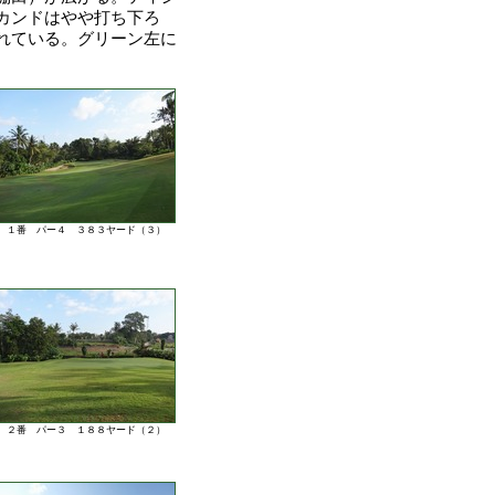
カンドはやや打ち下ろ
れている。グリーン左に
１番 パー４ ３８３ヤード（３）
２番 パー３ １８８ヤード（２）