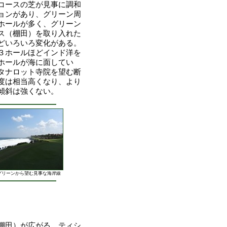
コースの芝が見事に調和
ョンがあり、グリーン周
ホールが多く、グリーン
ス（棚田）を取り入れた
どいろいろ変化がある。
３ホールほどインド洋を
ホールが海に面してい
タナロット寺院を望む断
度は相当高くなり、より
傾斜は強くない。
グリーンから望む見事な海岸線
棚田）が広がる。ティシ