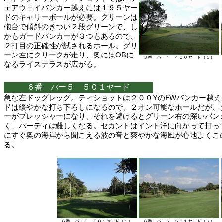
ェアウェイバンカー越えには１９５ヤー
ドのキャリーボールが必要。グリーンは
砲台で傾斜のきつい２段グリーンで、し
かもガードバンカーが３つもあるので、
２打目の正確性が試されるホール。グリ
ーン左にクリークが走り、奥にはOBに
３番 パー４ ４００ヤード（１）
なるライステラスが広がる。
６番 パー５ ５０１ヤード
急な左ドッグレッグ。ティショットは２００YのFWバンカー越
ドは緩やかな打ち下ろしになるので、２オン可能なホールだが、
ーがプレッシャーになり、それを避けるとグリーン右の深いバン
く、バーディは難しくなる。セカンドはインド洋に向かって打っ
にすぐ奥の海岸から聞こえる波の音と爽やかな海風が心地よくこ
る。
６番 パー５ ５０１ヤード（１）
６番 パー５ ５０１ヤード（２）