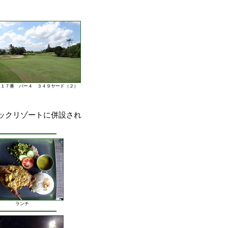
１７番 パー４ ３４９ヤード（２）
ックリゾートに併設され
ランチ