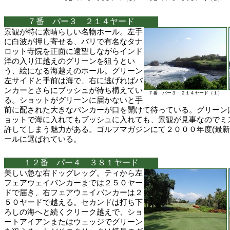
７番 パー３ ２１４ヤード
景観が特に素晴らしい名物ホール。左手
に白波が押し寄せる、バリで有名なタナ
ロット寺院を正面に遠望しながらインド
洋の入り江越えのグリーンを狙うとい
う、絵になる海越えのホール。グリーン
左サイドと手前は海で、右に逃げればバ
ンカーとさらにブッシュが待ち構えてい
７番 パー３ ２１４ヤード（１）
る。ショットがグリーンに届かないと手
前に配された大きなバンカーが口を開けて待っている。グリーン
ョットで海に入れてもブッシュに入れても、景観が見事なのでミ
許してしまう魅力がある。ゴルフマガジンにて２０００年度(最新
ールに選ばれている。
１２番 パー４ ３８１ヤード
美しい急な右ドッグレッグ。ティから左
フェアウェイバンカーまでは２５０ヤー
ドで届き、右フェアウェイバンカーは２
５０ヤードで越える。セカンドは打ち下
ろしの海へと続くクリーク越えで、ショ
ートアイアンまたはウェッジでグリーン