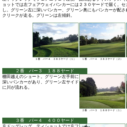
ョットでは左フェアウェイバンカーには２３０ヤードで届く。セ
し。グリーン左に深いバンカー、グリーン奥にもバンカーが配さ
クリークが走る。グリーンは左傾斜。
１番 パー４ ３８３ヤード（１）
１番 パー４ ３８３ヤード（２）
２番 パー３ １８８ヤード
棚田越えのショート。グリーン左手前に
深いバンカーがあり、グリーン左サイド
に川が流れる。
２番 パー３ １８８ヤード（１）
３番 パー４ ４００ヤード
左ドッグレッグ。ティショットでは左フ