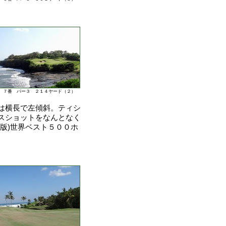
７番 パー３ ２１４ヤード（２）
は横長で左傾斜。ティシ
スショットをなんとなく
版)世界ベスト５００ホ