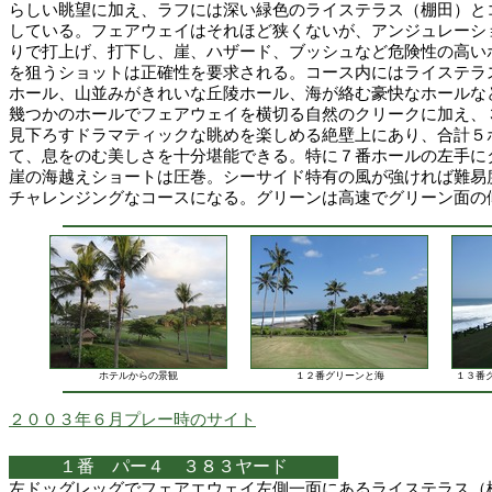
らしい眺望に加え、ラフには深い緑色のライステラス（棚田）と
している。フェアウェイはそれほど狭くないが、アンジュレーシ
りで打上げ、打下し、崖、ハザード、ブッシュなど危険性の高い
を狙うショットは正確性を要求される。コース内にはライステラ
ホール、山並みがきれいな丘陵ホール、海が絡む豪快なホールな
幾つかのホールでフェアウェイを横切る自然のクリークに加え、
見下ろすドラマティックな眺めを楽しめる絶壁上にあり、合計５
て、息をのむ美しさを十分堪能できる。特に７番ホールの左手に
崖の海越えショートは圧巻。シーサイド特有の風が強ければ難易
チャレンジングなコースになる。グリーンは高速でグリーン面の
ホテルからの景観
１２番グリーンと海
１３番
２００３年６月プレー時のサイト
１番 パー４ ３８３ヤード
左ドッグレッグでフェアエウェイ左側一面にあるライステラス（