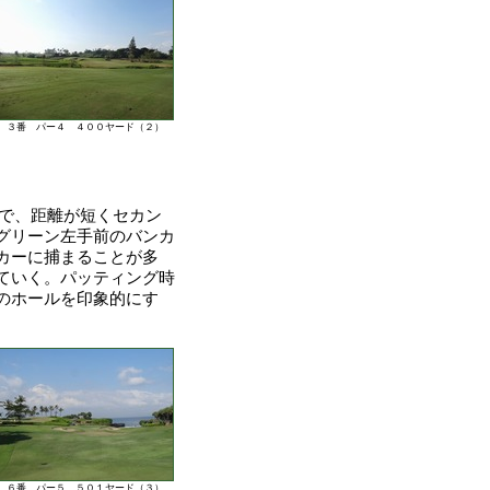
３番 パー４ ４００ヤード（２）
えで、距離が短くセカン
グリーン左手前のバンカ
カーに捕まることが多
ていく。パッティング時
のホールを印象的にす
６番 パー５ ５０１ヤード（３）