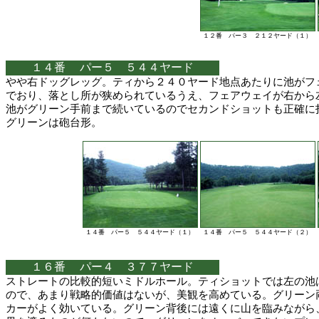
１２番 パー３ ２１２ヤード（１）
１４番 パー５ ５４４ヤード
やや右ドッグレッグ。ティから２４０ヤード地点あたりに池がフ
でおり、落とし所が狭められているうえ、フェアウェイが右から
池がグリーン手前まで続いているのでセカンドショットも正確に
グリーンは砲台形。
１４番 パー５ ５４４ヤード（１）
１４番 パー５ ５４４ヤード（２）
１６番 パー４ ３７７ヤード
ストレートの比較的短いミドルホール。ティショットでは左の池
ので、あまり戦略的価値はないが、美観を高めている。グリーン
カーがよく効いている。グリーン背後には遠くに山を臨みながら