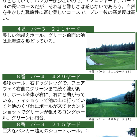
りとしていて、バンカーが少ないので、７２４０ヤード、パー７
３の長いコースだが、それほど難しさは感じないであろう。自然
を生かした戦略性に富む美しいコースで、プレー後の満足度は高
い。
４番 パー３ ２１１ヤード
美しい池越えホール。グリーン前面の池
は北海道を形どっている。
４番 パー３ ２１１ヤード（１）
６番 パー４ ４８９ヤード
名物ホール。右ドッグレッグで、フェア
ウェイ右側にグリーンまで続く池があ
り、ホール全体が右に、右にと曲がって
いる。ティショットで池の上に打ってい
くと池のくびれにボールが来てセカンド
ショットでグリーンが狙えるロングホー
ル。グリーンは砲台。
６番 パー４ ４８９ヤード（１）
８番 パー３ ２１５ヤード
巨大なバンカー越えのショートホール。