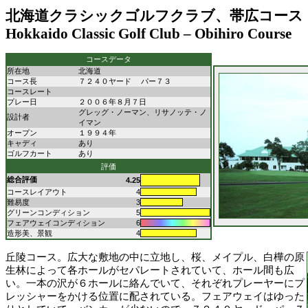
北海道クラシックゴルフクラブ、帯広コース
Hokkaido Classic Golf Club – Obihiro Course
コースデータ
所在地
北海道
コース長
７２４０ヤード パー７３
コースレート
プレー日
２００６年８月７日
グレッグ・ノーマン、リサノッテ・ノ
設計者
イマン
オープン
１９９４年
キャディ
あり
ゴルフカート
あり
評価
総合評価
4.25
コースレイアウト
4
難易度
3
グリーンコンディション
5
フェアウェイコンディション
6
造形美、景観
4
丘陵コース。広大な敷地の中に立地し、桜、メイプル、白樺の原
生林によって各ホールがセパレートされていて、ホール間も広
い。一本の沢が６ホールに絡んでいて、それぞれプレーヤーにプ
レッシャーをかける位置に配されている。フェアウェイはゆった