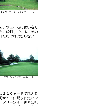
１２番 パー３ ２１２ヤード（２）
ェアウェイ右に食い込ん
左に傾斜している。その
打たなければならない。
グリーンから望む１４番ホール
は２１０ヤードで越える
両サイドに配されたバン
、グリーンすぐ後ろは視