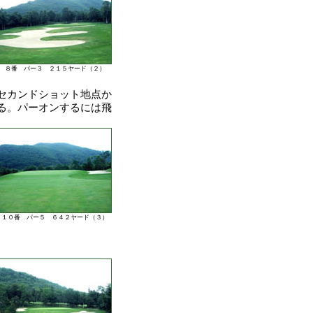
８番 パー３ ２１５ヤード（２）
セカンドショット地点か
る。パーオンするには飛
１０番 パー５ ６４２ヤード（３）