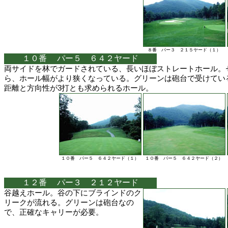
８番 パー３ ２１５ヤード（１）
１０番 パー５ ６４２ヤード
両サイドを林でガードされている、長いほぼストレートホール。
ら、ホール幅がより狭くなっている。グリーンは砲台で受けてい
距離と方向性が3打とも求められるホール。
１０番 パー５ ６４２ヤード（１）
１０番 パー５ ６４２ヤード（２）
１２番 パー３ ２１２ヤード
谷越えホール。谷の下にブラインドのク
リークが流れる。グリーンは砲台なの
で、正確なキャリーが必要。