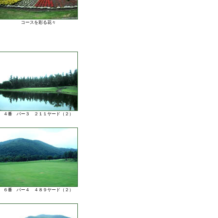
コースを彩る花々
４番 パー３ ２１１ヤード（２）
６番 パー４ ４８９ヤード（２）