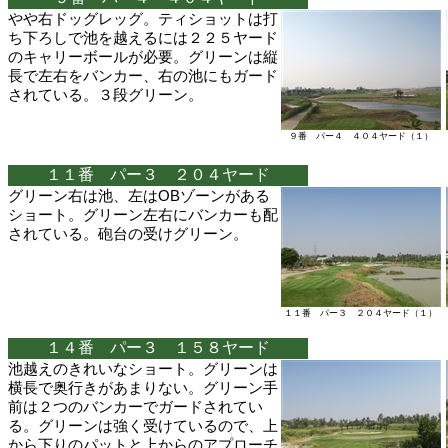
やや右ドッグレッグ。ティショットは打
ち下ろしで池を越えるには２２５ヤード
のキャリーボールが必要。グリーンは縦
長で左右をバンカー、右の池にもガード
されている。３段グリーン。
９番 パー４ ４０４ヤード（１）
１１番 パー３ ２０４ヤード
グリーン右は池、左はOBゾーンがある
ショート。グリーン左右にバンカーも配
されている。砲台の受けグリーン。
１１番 パー３ ２０４ヤード（１）
１４番 パー３ １５８ヤード
池越えのきれいなショート。グリーンは
横長で奥行きがあまりない。グリーン手
前は２つのバンカーでガードされてい
る。グリーンは強く受けているので、上
から下りのパットと上からのアプローチ