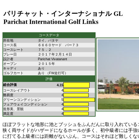
パリチャット・インターナショナル GL
Parichat International Golf Links
コースデータ
所在地
タイ、パタヤ
コース長
６６６０ヤード パー７３
コースレート
７５．２
プレー日
２０１７年２月１４日
設計者
Parichat Vivatanant
オープン
２０１５年
キャディ
あり
ゴルフカート
あり （FW走行可）
評価
総合評価
4.15
コースレイアウト
4
難易度
4
グリーンコンディション
5
フェアウェイコンディション
4
造形美、景観
4
満足度
4
ほぼフラットな地形に池とブッシュをふんだんに取り入れている
狭く両サイドがハザードになるホールが多く、初中級者には手強
に打てる上級者には距離がないぶん、コースはそれほど難しくな