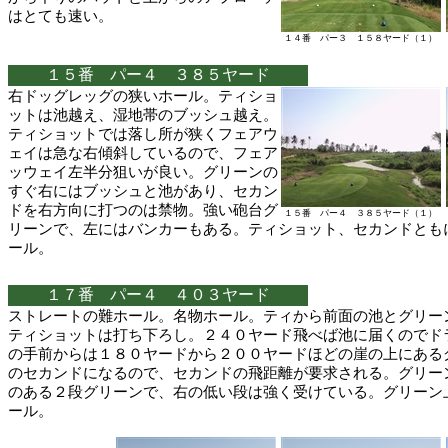
はとても速い。
１４番 パー３ １５８ヤード（１）
１５番 パー４ ３８５ヤード
右ドッグレッグの狭いホール。ティショ
ットは池越え、湿地帯のブッシュ越え。
ティショットでは落し所が狭くフェアウ
ェイは急な右傾斜しているので、フェア
ッウェイ左半分狙いが良い。グリーンの
すぐ右にはブッシュと池があり、セカン
ドを右方向に打つのは禁物。強い砲台グ
１５番 パー４ ３８５ヤード（１）
リーンで、左にはバンカーもある。ティショット、セカンドとも
ール。
１７番 パー４ ４０３ヤード
ストレートの難ホール。名物ホール。ティから前面の池とグリー
ティショットは打ち下ろし。２４０ヤード飛べば池に届くのでド
の手前からは１８０ヤードから２００ヤードほどの崖の上にある
のセカンドになるので、セカンドの飛距離が要求される。グリー
のある２段グリーンで、右の低い段は強く受けている。グリーン
ール。