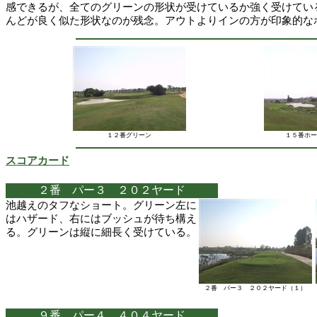
感できるが、全てのグリーンの形状が受けているか強く受けてい
んどが良く似た形状なのが残念。アウトよりインの方が印象的な
１２番グリーン
１５番ホー
スコアカード
２番 パー３ ２０２ヤード
池越えのタフなショート。グリーン左に
はハザード、右にはブッシュが待ち構え
る。グリーンは縦に細長く受けている。
２番 パー３ ２０２ヤード（１）
９番 パー４ ４０４ヤード