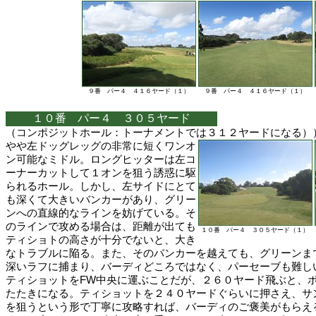
９番 パー４ ４１６ヤード（１）
９番 パー４ ４１６ヤード（１）
１０番 パー４ ３０５ヤード
（コンポジットホール：トーナメントでは３１２ヤードになる）
やや左ドッグレッグの非常に短くワンオ
ン可能なミドル。ロングヒッターは左コ
ーナーカットして１オンを狙う誘惑に駆
られるホール。しかし、左サイドにとて
も深くて大きいバンカーがあり、グリー
ンへの直線的なラインを妨げている。そ
のラインで攻める場合は、距離が出ても
１０番 パー４ ３０５ヤード（１）
ティショトの高さが十分でないと、大き
なトラブルに陥る。また、そのバンカーを越えても、グリーンま
深いラフに捕まり、バーディどころではなく、パーセーブも難し
ティショットをFW中央に運ぶことだが、２６０ヤード飛ぶと、
たたきになる。ティショットを２４０ヤードぐらいに押さえ、サ
を狙うという形で丁寧に攻略すれば、バーディのご褒美がもらえ