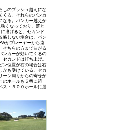
ろしのブッシュ越えにな
てくる。それらのバンカ
になる。バンカー越えが
に狭くなっており、落と
ドに逃げると、セカンド
攻略しない場合は、バン
FWがプレーヤーから遠
、そちらの方まで曲がる
バンカーが効いてくるの
。セカンドは打ち上げ。
ピン位置が右の場合は右
しかも受けている。セカ
リーン周りからの寄せが
このホールも５番に続
ベスト５００ホールに選