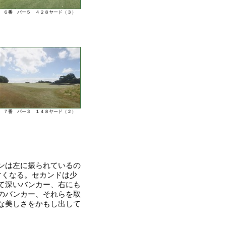
６番 パー５ ４２８ヤード（３）
７番 パー３ １４８ヤード（２）
ンは左に振られているの
すくなる。セカンドは少
て深いバンカー、右にも
のバンカー、それらを取
な美しさをかもし出して