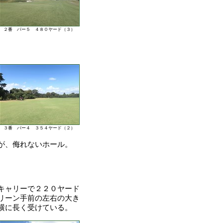
２番 パー５ ４８０ヤード（３）
３番 パー４ ３５４ヤード（２）
が、侮れないホール。
キャリーで２２０ヤード
リーン手前の左右の大き
横に長く受けている。