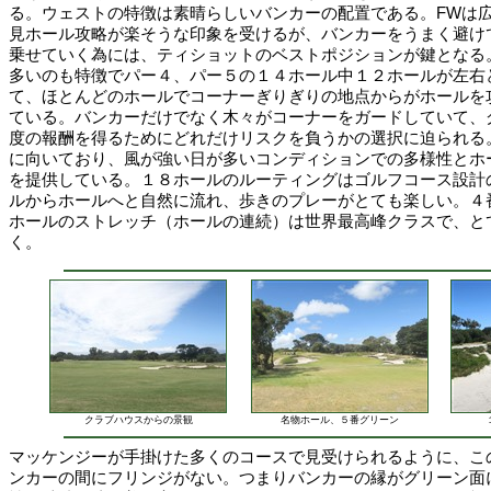
る。ウェストの特徴は素晴らしいバンカーの配置である。FWは
見ホール攻略が楽そうな印象を受けるが、バンカーをうまく避け
乗せていく為には、ティショットのベストポジションが鍵となる
多いのも特徴でパー４、パー５の１４ホール中１２ホールが左右
て、ほとんどのホールでコーナーぎりぎりの地点からがホールを
ている。バンカーだけでなく木々がコーナーをガードしていて、
度の報酬を得るためにどれだけリスクを負うかの選択に迫られる
に向いており、風が強い日が多いコンディションでの多様性とホ
を提供している。１８ホールのルーティングはゴルフコース設計
ルからホールへと自然に流れ、歩きのプレーがとても楽しい。４
ホールのストレッチ（ホールの連続）は世界最高峰クラスで、と
く。
クラブハウスからの景観
名物ホール、５番グリーン
マッケンジーが手掛けた多くのコースで見受けられるように、こ
ンカーの間にフリンジがない。つまりバンカーの縁がグリーン面