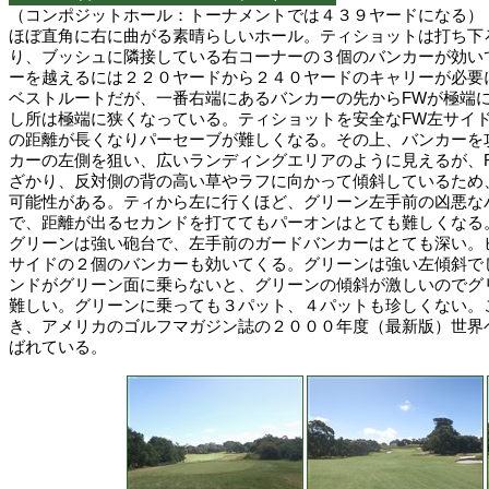
（コンポジットホール：トーナメントでは４３９ヤードになる）
ほぼ直角に右に曲がる素晴らしいホール。ティショットは打ち下
り、ブッシュに隣接している右コーナーの３個のバンカーが効い
ーを越えるには２２０ヤードから２４０ヤードのキャリーが必要
ベストルートだが、一番右端にあるバンカーの先からFWが極端
し所は極端に狭くなっている。ティショットを安全なFW左サイ
の距離が長くなりパーセーブが難しくなる。その上、バンカーを
カーの左側を狙い、広いランディングエリアのように見えるが、
ざかり、反対側の背の高い草やラフに向かって傾斜しているため
可能性がある。ティから左に行くほど、グリーン左手前の凶悪な
で、距離が出るセカンドを打ててもパーオンはとても難しくなる
グリーンは強い砲台で、左手前のガードバンカーはとても深い。
サイドの２個のバンカーも効いてくる。グリーンは強い左傾斜で
ンドがグリーン面に乗らないと、グリーンの傾斜が激しいのでグ
難しい。グリーンに乗っても３パット、４パットも珍しくない。
き、アメリカのゴルフマガジン誌の２０００年度（最新版）世界
ばれている。