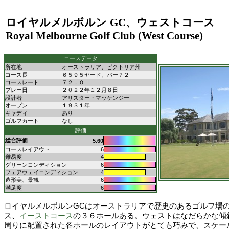
ロイヤルメルボルン
GC
、ウェストコース
Royal Melbourne Golf Club (West Course)
コースデータ
所在地
オーストラリア、ビクトリア州
コース長
６５９５ヤード、パー７２
コースレート
７２．０
プレー日
２０２２年１２月８日
設計者
アリスター・マッケンジー
オープン
１９３１年
キャディ
あり
ゴルフカート
なし
評価
総合評価
5.60
コースレイアウト
6
難易度
4
グリーンコンディション
6
フェアウェイコンディション
4
造形美、景観
6
満足度
6
ロイヤルメルボルンGCはオーストラリアで歴史のあるゴルフ場
ス、
イーストコース
の３６ホールある。ウェストはなだらかな傾
周りに配置された各ホールのレイアウトがとても巧みで、スケー