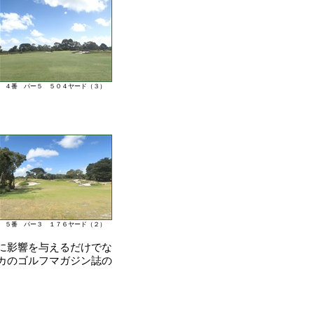
４番 パー５ ５０４ヤード（３）
５番 パー３ １７６ヤード（２）
に影響を与えるだけでな
カのゴルフマガジン誌の
。