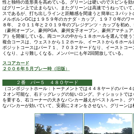
性と独特の造形美を高めている。グリーンは硬いのでスピンを効
ばグリーン上で止まらない。またグリーンは高速でうねっていて
スであるが、打ち出しラインと距離感を間違うと簡単に３パット
メルボルンGCは１９５９年のカナダ・カップ、１９７０年のワ
８年、 ２０１１年と２０１９年のプレジデンツ・カップを初め
（豪州オープン、豪州PGA、豪州女子オープン、豪州アマチュア
ア）を開催している。両コースの中から１８ホールを選んで使う
複合コースは、ウェストから１２ホール、イーストから６ホール
ポジットコースはパー７１、７０３２ヤードなり、イーストコー
くなり、より難しくなる。メンバーにも年2回開放している。
スコアカード
２００６年５月プレー時（旧版
）
２番 パー５ ４８０ヤード
（コンポジットホール：トーナメントでは４４８ヤードのパー４
２オン可能な、右ドッグレッグの短いロング。ティショットでは
を要する、右コーナーの大きなバンカー越えがベストルート。グ
なバンカーが効いていて、安易に２オンをさせない。グリーンは