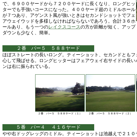
で、６９００ヤードから７２００ヤードに長くなり、ロングヒッ
ターでも手強いコースになった。４００ヤード超のミドルホール
が７つあり、アゲンスト風が強いときはセカンドショットでフェ
アウェイウッドを多様しなければならないであろう。合計３６ホ
ールあり、もう一つの
レイクスコース
の方が距離が短く、アップ
ダウンも少なく、簡単。
２番 パー５ ５８８ヤード
ほぼストレートの長いロング。ティーショット、セカンドともフ
心して飛ばせる。ロングヒッターはフェアウェイ右サイドの長い
ンは右に振られている。
２番 パー５ ５８８ヤード（１）
２番 パー５ ５８８ヤード（２）
５番 パー４ ４１６ヤード
やや右ドッグレッグのミドル。ティーショットは池越えで２１０