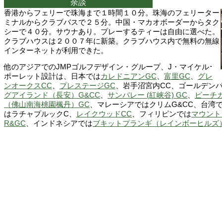
余談
香港からフェリーで珠海まで１時間１０分。珠海のフェリーター
ミナルからクラブバスで２５分。中国・マカオボーダーからタク
シーで４０分。サウナあり。プレーするティーは自由に選べた。
クラブハウスは２００７年に新築。クラブハウス内で無料の無線
インターネットが利用できた。
他のアジアでのJMPゴルフデザイン・グループ、J・マイケル･
ポーレット設計は、日本では
カレドニアンGC
、
富里GC
、
グレ
ンオークスCC
、
プレステージGC
、岩手沼宮内CC、ゴールデンパ
グアイランド（長安）G&CC
、
サンバレー (紅峡谷) GC
、
ピーチ
（佛山南海桃園楓丹）GC
、マレーシアではクリムG&CC、台湾
はラチャプルックC、
レイクウッドCC
、フィリピンでは
マウント
R&GC
、インドネシアでは
ブキットプランギ（レインボーヒルズ）