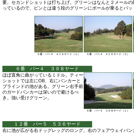
要。セカンドショットは打ち上げ。グリーンはなんと２メールの
っているので、ピンとは違う段のグリーンにボールが乗るとパッ
５番 パー４ ４１６ヤード（１）
５番 パー４ ４１６ヤード（２）
６番 パー４ ３９８ヤード
ほぼ直角に曲がっているミドル。ティー
ショットでは左にOB、右にバンカーと
ブラインドの池がある。グリーン右手前
のガードバンカーは深いので避けるべ
き。強い受けグリーン。
６番 パー４ ３９８ヤード（１）
１２番 パー５ ５３６ヤード
右に池が広がる右ドッグレッグのロング。右のフェアウェイバン