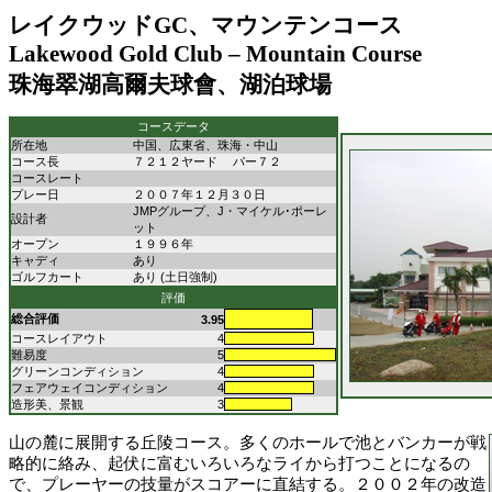
レイクウッド
G
C
、マウンテンコース
Lakewood Gold Club – Mountain Course
珠海翠湖高爾夫球會、湖泊球場
コースデータ
所在地
中国、広東省、珠海・中山
コース長
７２１２ヤード パー７２
コースレート
プレー日
２００７年１２月３０日
JMPグループ、J・マイケル･ポーレ
設計者
ット
オープン
１９９６年
キャディ
あり
ゴルフカート
あり (土日強制)
評価
総合評価
3.95
コースレイアウト
4
難易度
5
グリーンコンディション
4
フェアウェイコンディション
4
造形美、景観
3
山の麓に展開する丘陵コース。多くのホールで池とバンカーが戦
略的に絡み、起伏に富むいろいろなライから打つことになるの
で、プレーヤーの技量がスコアーに直結する。２００２年の改造