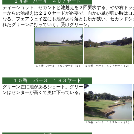
１４番 パー４ ４０７ヤード
ティーショット、セカンドと池越えを２回要求する、やや右ドッ
ーからの池越えは２２０ヤードが必要で、向かい風が強い時はロ
なる。フェアウェイ左にも池があり落とし所が狭い。セカンドシ
れたグリーンに打っていく。受けグリーン。
１４番 パー４ ４０７ヤード（１）
１４番 パー４ ４０７ヤード（２）
１５番 パー３ １８３ヤード
グリーン左に池があるショート。グリー
ンはセンターが高くて奥に下っている。
１５番 パー３ １８３ヤード（１）