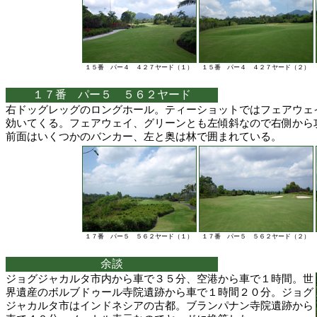
１５番 パー４ ４２７ヤード（１）
１５番 パー４ ４２７ヤード（２）
１７番 パー５ ５６２ヤード
右ドッグレッグのロングホール。ティーショットではフェアウェ
効いてくる。フェアウェイ、グリーンとも左傾斜なので右側から
前面はいくつかのバンカー、左と奥は林で囲まれている。
１７番 パー５ ５６２ヤード（１）
１７番 パー５ ５６２ヤード（２）
余談
ジョグジャカルタ市内から車で３５分、空港から車で１時間。世
界遺産のボルブドゥール寺院遺跡から車で１時間２０分。ジョグ
ジャカルタ市はインドネシアの古都。ブランパナン寺院遺跡から