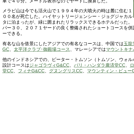
車で４０分。メートル表示なのでヤードに換算した。
メラピ山は今でも活火山で１９９４年の大噴火の時は麓に住む１
００名が死亡した。ハイヤットリージェンシー・ジョグジャカル
タに泊まったが、緑に囲まれたリラックスできるホテルだった。
パー３０、２０７１ヤードの良く整備されたショートコースを併
ーできる。
有名な山を借景にしたアジアでの有名なコースは、中国では
玉龍
GC
、
太平洋クラブ･御殿場コース
、マレーシアでは
マウントキナ
他のインドネシアでの、ピーター・トムソン（トムソン、ウォル
設計コースは
ジャゴラヴィG&CC
、
バリ・ハンダラ廣済堂CC
、
堂CC
、
フィナG&CC
、
グヌングリスCC
、
マウンティン・ビュー