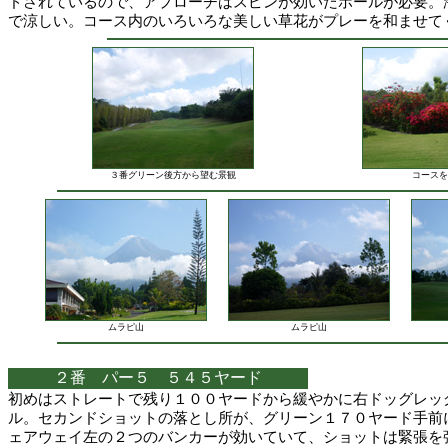
ドされているので、アプローチはスピンが効いたボールが必要。
で涼しい。コース内のいろいろな美しい草花がプレーを和ませ
３番グリーン後方から望む景観
コースを
ムラピ山
ムラピ山
２番 パー５ ５４５ヤード
初めはストレートで残り１００ヤードから緩やかに右ドッグレッ
ル。セカンドショットの落とし所が、グリーン１７０ヤード手前
ェアウェイ左の２つのバンカーが効いていて、ショットは緊張を