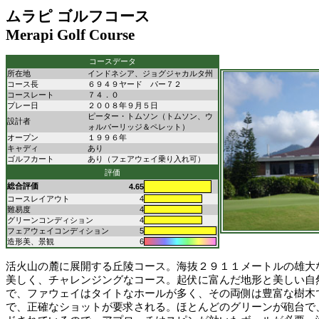
ムラピ ゴルフコース
Merapi Golf Course
コースデータ
所在地
インドネシア、ジョグジャカルタ州
コース長
６９４９ヤード パー７２
コースレート
７４．０
プレー日
２００８年９月５日
ピーター・トムソン（トムソン、ウ
設計者
ォルバーリッジ＆ペレット）
オープン
１９９６年
キャディ
あり
ゴルフカート
あり（フェアウェイ乗り入れ可）
評価
総合評価
4.65
コースレイアウト
4
難易度
4
グリーンコンディション
4
フェアウェイコンディション
5
造形美、景観
6
活火山の麓に展開する丘陵コース。海抜２９１１メートルの雄大
美しく、チャレンジングなコース。起伏に富んだ地形と美しい自
で、ファウェイはタイトなホールが多く、その両側は豊富な樹木
で、正確なショットが要求される。ほとんどのグリーンが砲台で