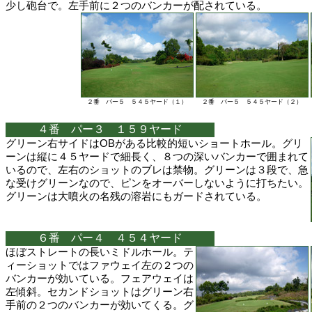
少し砲台で。左手前に２つのバンカーが配されている。
２番 パー５ ５４５ヤード（１）
２番 パー５ ５４５ヤード（２）
４番 パー３ １５９ヤード
グリーン右サイドはOBがある比較的短いショートホール。グリ
ーンは縦に４５ヤードで細長く、８つの深いバンカーで囲まれて
いるので、左右のショットのブレは禁物。グリーンは３段で、急
な受けグリーンなので、ピンをオーバーしないように打ちたい。
グリーンは大噴火の名残の溶岩にもガードされている。
６番 パー４ ４５４ヤード
ほぼストレートの長いミドルホール。テ
ィーショットではファウェイ左の２つの
バンカーが効いている。フェアウェイは
左傾斜。セカンドショットはグリーン右
手前の２つのバンカーが効いてくる。グ