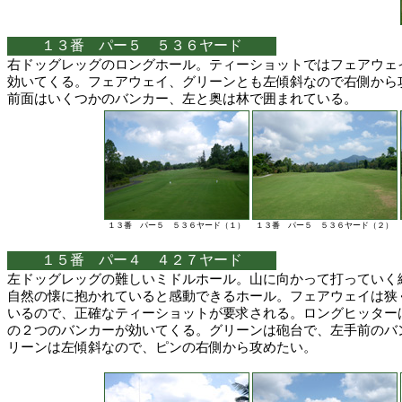
１３番 パー５ ５３６ヤード
右ドッグレッグのロングホール。ティーショットではフェアウェ
効いてくる。フェアウェイ、グリーンとも左傾斜なので右側から
前面はいくつかのバンカー、左と奥は林で囲まれている。
１３番 パー５ ５３６ヤード（１）
１３番 パー５ ５３６ヤード（２）
１５番 パー４ ４２７ヤード
左ドッグレッグの難しいミドルホール。山に向かって打っていく
自然の懐に抱かれていると感動できるホール。フェアウェイは狭
いるので、正確なティーショットが要求される。ロングヒッター
の２つのバンカーが効いてくる。グリーンは砲台で、左手前のバ
リーンは左傾斜なので、ピンの右側から攻めたい。