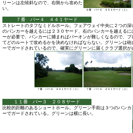
リーンは左傾斜なので、右側から攻めた
い。
６番 パー４ ４５４ヤード（１）
７番 パー４ ４４１ヤード
ストレートのタフなミドルホール。フェアウェイ中央に２つの深
のバンカーを越えるには２３０ヤード、右のバンカーを越えるに
ーが必要で、バンカーに捕まればパーオンが難しくなるので、プ
てどのルートで攻めるかを決めなければならない。グリーンは砲
ーでガードされているので、確実にグリーンに届くクラブ選択が
７番 パー４ ４４１ヤード（１）
７番 パー４ ４４１ヤード（２）
１１番 パー３ ２０８ヤード
比較的距離のあるショートホール。グリーン手前は３つのバンカ
ーでガードされている。グリーンは横に長い。