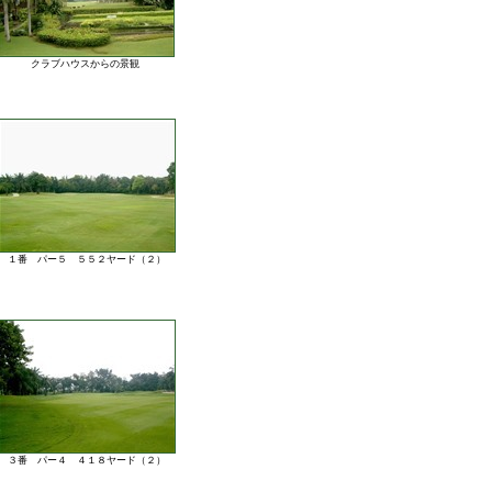
クラブハウスからの景観
１番 パー５ ５５２ヤード（２）
３番 パー４ ４１８ヤード（２）