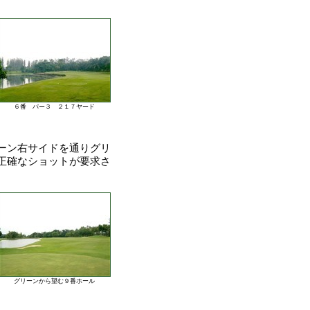
６番 パー３ ２１７ヤード
ーン右サイドを通りグリ
正確なショットが要求さ
グリーンから望む９番ホール