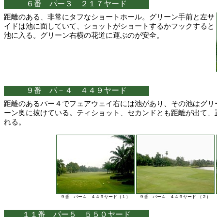
６番 パー３ ２１７ヤード
距離のある、非常にタフなショートホール。グリーン手前と左サ
イドは池に面していて、ショットがショートするかフックすると
池に入る。グリーン右横の花道に運ぶのが安全。
９番 パ－４ ４４９ヤード
距離のあるパー４でフェアウェイ右には池があり、その池はグリ
ーン奥に抜けている。ティショット、セカンドとも距離が出て、
れる。
９番 パー４ ４４９ヤード（１）
９番 パー４ ４４９ヤード （２）
１１番 パー５ ５５０ヤード