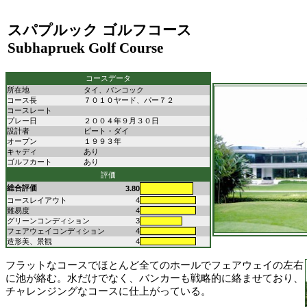
スパプルック
ゴルフコース
Subhapruek Golf Course
コースデータ
所在地
タイ、バンコック
コース長
７０１０ヤード、パー７２
コースレート
プレー日
２００４年９月３０日
設計者
ピート・ダイ
オープン
１９９３年
キャディ
あり
ゴルフカート
あり
評価
総合評価
3.80
コースレイアウト
4
難易度
4
グリーンコンディション
3
フェアウェイコンディション
4
造形美、景観
4
フラットなコースでほとんど全てのホールでフェアウェイの左右
に池が絡む。水だけでなく、バンカーも戦略的に絡ませており、
チャレンジングなコースに仕上がっている。