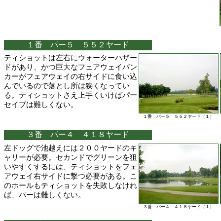
１番 パー５ ５５２ヤード
ティショットは左右にウォーターハザー
ドがあり、かつ巨大なフェアウェイバン
カーがフェアウェイの右サイドに食い込
んでいるので落とし所は狭くなってい
る。ティショットさえ上手くいけばパー
セイブは難しくない。
１番 パー５ ５５２ヤード（１）
３番 パー４ ４１８ヤード
左ドッグで池越えには２００ヤードのキ
ャリーが必要。セカンドでグリーンを狙
いやすくするには、ティショットをフェ
アウェイ右サイドに撃つ必要がある。こ
のホールもティショットを失敗しなけれ
ば、パーは難しくない。
３番 パー４ ４１８ヤード（１）