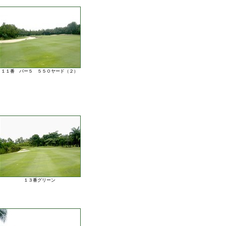
１１番 パー５ ５５０ヤード（２）
１３番グリーン