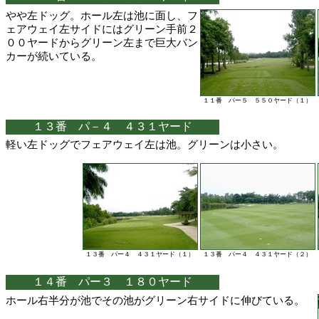
やや左ドッグ。ホール左は池に面し、フ
ェアウェイ左サイドにはグリーン手前２
００ヤードからグリーン左まで巨大バン
カーが続いている。
１１番 パー５ ５５０ヤード（１）
１３番 パ－４ ４３１ヤード
軽い左ドッグでフェアウェイ左は池。グリーンは小さい。
１３番 パー４ ４３１ヤード（１）
１３番 パー４ ４３１ヤード（２）
１４番 パー３ １８０ヤード
ホール右半分が池でその池がグリーン右サイドに伸びている。