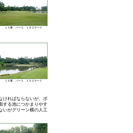
１４番 パー３ １８０ヤード
１６番 パー３ １５０ヤード
なければならないが、ボ
面する池につかまりやす
ないがグリーン横の人工