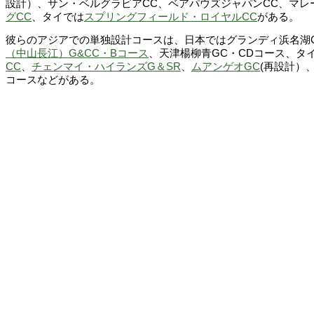
設計）、サン・ベルグラビアCC、ベアパウズジャパンCC、マレ
グCC
、タイでは
スプリングフィールド・ロイヤルCC
がある。
彼らのアジアでの単独設計コースは、日本ではグランディ浜名湖
（中山長江）G&CC・Bコース
、天津楊柳青GC・CDコース、タ
CC
、
チェンマイ・ハイランズG＆SR
、
ムアンゲオGC
(再設計）
コースなどがある。