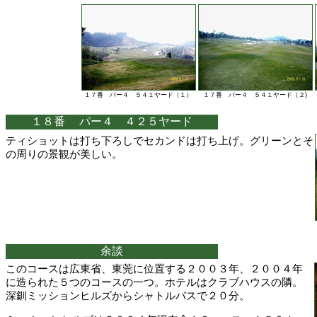
１７番 パー４ ５４１ヤード（１）
１７番 パー４ ５４１ヤード（２)
１８番 パー４ ４２５ヤード
ティショットは打ち下ろしでセカンドは打ち上げ。グリーンとそ
の周りの景観が美しい。
余談
このコースは広東省、東莞に位置する２００３年、２００４年
に造られた５つのコースの一つ。ホテルはクラブハウスの隣。
深釧ミッションヒルズからシャトルバスで２０分。