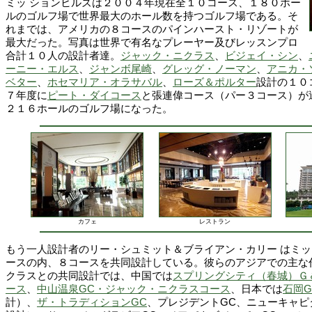
ミッ ションヒルズは２００４年現在全１０コース、１８０ホー
ルのゴルフ場で世界最大のホール数を持つゴルフ場である。そ
れまでは、アメリカの８コースのパインハースト・リゾートが
最大だった。写真は世界で有名なプレーヤー及びレッスンプロ
合計１０人の設計者達。
ジャック・ニクラス
、
ビジェイ・シン
、
ーニー・エルス
、
ジャンボ尾崎
、
グレッグ・ノーマン
、
アニカ・
ベター
、
ホセマリア・オラサバル
、
ローズ＆ポルター
設計の１０
７年度に
ピート・ダイコース
と張連偉コース（パー３コース）が
２１６ホールのゴルフ場になった。
カフェ
レストラン
もう一人設計者のリー・シュミット＆ブライアン・カリー はミ
ースの内、８コースを共同設計している。彼らのアジアでの主な
クラスとの共同設計では、中国では
スプリングシティ（春城）Ｇ
ース
、
中山温泉GC・ジャック・ニクラスコース
、日本では
石岡G
計）、
ザ・トラディションGC
、プレジデントGC、ニューキャピ