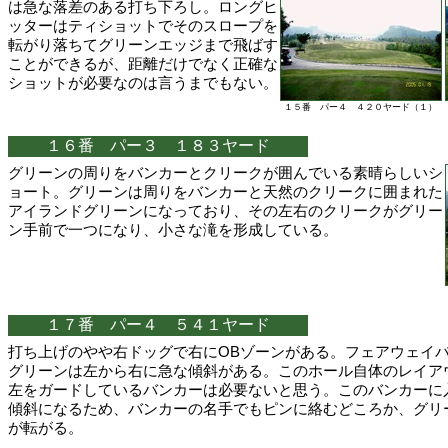
は急な落差のある打ち下ろし。ロングヒ
ッターはティショットでそのスロープを
転がり落ちてグリーンエッジまで飛ばす
ことができるが、距離だけでなく正確な
ショットが必要なのは言うまでもない。
１５番 パー４ ４２０ヤード（１）
１６番 パー３ １８３ヤード
グリーンの周りをバンカーとクリークが囲んでいる素晴らしいシ
ョート。グリーンは周りをバンカーと天然のクリークに囲まれた
アイランドグリーンになっており、その左右のクリークがグリー
ン手前で一つになり、小さな滝を形成している。
１７番 パー４ ５４１ヤード
打ち上げのやや右ドッグで右にOBゾーンがある。フェアウェイ
グリーンは左から右に急な傾斜がある。このホール自体のレイア
左をガードしているバンカーは必要ないと思う。このバンカーに
傾斜になるため、バンカーの名手でもピンに絡むどころか、グリ
が転がる。