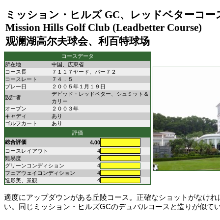
ミッション・ヒルズ
GC
、レッドベターコー
Mission Hills Golf Club (Leadbetter Course)
观澜湖高尔夫球会、利百特球场
コースデータ
所在地
中国、広東省
コース長
７１１７ヤード、パー７２
コースレート
７４．５
プレー日
２００５年１月１９日
デビッド・レッドベター、シュミット＆
設計者
カリー
オープン
２００３年
キャディ
あり
ゴルフカート
あり
評価
総合評価
4.00
コースレイアウト
4
難易度
4
グリーンコンディション
4
フェアウェイコンディション
4
造形美、景観
4
適度にアップダウンがある丘陵コース。正確なショットがなけれ
い。同じミッション・ヒルズGCのデュバルコースと造りが似て