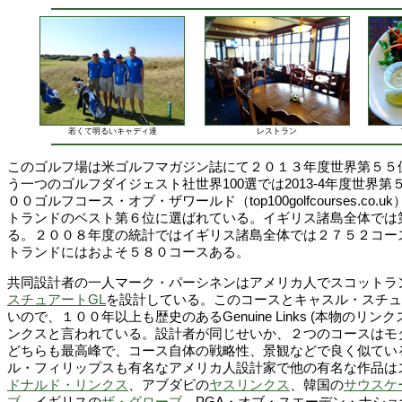
若くて明るいキャディ達
レストラン
このゴルフ場は米ゴルフマガジン誌にて２０１３年度世界第５５
う一つのゴルフダイジェスト社世界100選では2013-4年度世界
００ゴルフコース・オブ・ザワールド（top100golfcourses.co
トランドのベスト第６位に選ばれている。イギリス諸島全体では
る。２００８年度の統計ではイギリス諸島全体では２７５２コー
トランドにはおよそ５８０コースある。
共同設計者の一人マーク・パーシネンはアメリカ人でスコットラ
スチュアートGL
を設計している。このコースとキャスル・スチュ
いので、１００年以上も歴史のあるGenuine Links (本物のリ
ンクスと言われている。設計者が同じせいか、２つのコースはモ
どちらも最高峰で、コース自体の戦略性、景観などで良く似てい
ル・フィリップスも有名なアメリカ人設計家で他の有名な作品は
ドナルド・リンクス
、アブダビの
ヤスリンクス
、韓国の
サウスケ
ブ
、イギリスの
ザ・グローブ
、PGA・オブ・スエーデン・ナショ