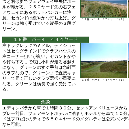
つと右傾斜でフェアウェイ中央にボー
ルが転がる。２５０ヤード先の右フェ
アウェイにあるポットバンカーに注
意。セカンドは緩やかな打ち上げ。グ
１７番 パー４ ４７４ヤード（１）
リーンは強く受けている縦長の３段グ
リーン。
１８番 パー４ ４４４ヤード
左ドッグレッグのミドル。ティショッ
トはセミグラインドでクラブハウスの
左コーナー狙いが良い。セカンドがや
や打ち下ろしで底に小川が走る谷越え
になり、グリーンのすぐ手前は急斜面
のラフなので、グリーンまで直接キャ
リーで届く正しいクラブ選択が重要に
１８番 パー４ ４４４ヤード（１）
なる。グリーンは横長で強く受けてい
る。
余談
エディンバラから車で１時間３０分、セントアンドリュースから
プレー前日、フェアモントホテルに泊まりホテルから車で１０分
ドはプロだけのティで６８０４ヤードのメダルティは公式ハンデ
なら可能。