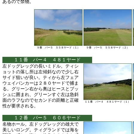
あるので禁物。
９番 パー５ ５５８ヤード（１）
９番 パー５ ５５８ヤード（２）
１１番 パー４ ４８１ヤード
左ドッグレッグの長いミドル。ティシ
ョットの落し所は左傾斜なので少し右
サイド狙いが良い。ティから左フェア
ウェイバンカーは２８０ヤードで捕ま
る。グリーン右から奥はヒースとブッ
シュに囲まれ、グリーンすぐ左は急斜
面のラフなのでセカンドの距離と正確
１１番 パー４ ４８１ヤード（１）
性が要求される。
１２番 パー５ ６０６ヤード
名物ホール。左ドッグレッグの雄大で
美しいロング。ティグランドでは海を