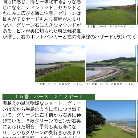
間近に感じ、海と一体化するような感
じになる。ティショット、セカンドと
もに左に広がる海に注意。グリーンは
長さが７０ヤードもあり横幅があまり
ない。グリーン右に大きなマウンドが
１２番 パー５ ６０６ヤード（１）
ある。ピンが奥に切られた時は難易度
が増し、右のポットバンカーと左の海岸線のハザードが効いてく
１２番 パー５ ６０６ヤード（３）
１１２番 パー５ ６０６ヤード（４）
１５番 パー３ ２１２ヤード
海越えの風光明媚なショート。グリー
ンは左から半島のように海につき出て
いて、グリーンは左手前から右奥に伸
びている。３段グリーンでピンが右奥
に切られた場合、手前も奥も海にな
り、しかもグリーンの奥行きがあまり