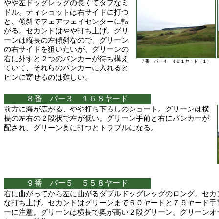
やや左ドッグレッグの長くてタフなミ
ドル。ティショットは右サイドに打つ
と、傾斜でフェアウェイセンターに転
がる。セカンドはやや打ち上げ。グリ
ーンは縦長の左傾斜なので、グリーン
の右サイドを狙いたいが、グリーンの
右に外すと２つのバンカーが待ち構え
７番 パー４ ４６１ヤード（１）
ていて、それらのバンカーに入れると
ピンに寄せるのは難しい。
８番 パー３ １６８ヤード
前方に海が広がる、やや打ち下ろしのショート。グリーンは横
長の左右の２段状で左が低い。グリーン手前と右にバンカーが
配され、グリーン奥に打つとトラブルになる。
９番 パー５ ５５８ヤード
右に曲がってから左に曲がるダブルドッグレッグのロング。セカ
な打ち上げ。セカンドはグリーンまで６０ヤードと７５ヤード手
ーに注意。グリーンは横長で奥が高い２段グリーン。グリーンオ