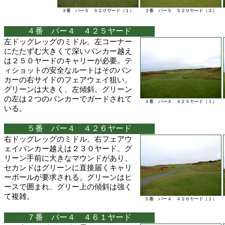
３番 パー５ ５２０ヤード（１）
３番 パー５ ５２０ヤード（２）
４番 パー４ ４２５ヤード
左ドッグレッグのミドル。左コーナー
にたたずむ大きくて深いバンカー越え
は２５０ヤードのキャリーが必要。テ
ィショットの安全なルートはそのバン
カーの右サイドのフェアウェイ狙い。
グリーンは大きく、左傾斜。グリーン
の左は２つのバンカーでガードされて
４番 パー４ ４２５ヤード（１）
いる。
５番 パー４ ４２６ヤード
右ドッグレッグのミドル。右フェアウ
ェイバンカー越えは２３０ヤード。グ
リーン手前に大きなマウンドがあり、
セカンドはグリーンに直接届くキャリ
ーボールが要求される。グリーンはヒ
ースで囲まれ、グリー上の傾斜は強く
て複雑。
５番 パー４ ４２６ヤード（１）
７番 パー４ ４６１ヤード