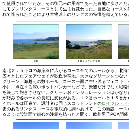
て使用されていたが、その後元来の用途であった農地に戻された
にモダンリンクスコースとして生まれ変わった。自然なコースを
れて造られたことにより本物以上のリンクスの特徴を備えている
景観
４番ティからの景観
南北２．５キロの海岸線に広がるコース全てのホールから、北海
広々としたフェアウェイが砂丘や窪地、大きなグリーンをつない
グリーン、海越えの数ホール、コース一面に生い茂るフェスキュ
小川、点在する深いポットバンカーなどで、景観だけでなく戦略
を決して飽きさせない。グリーンおアンジュレーションはかなり
が巧みで各ホールの長短に変化がある。１２番ホールと１５番か
４ホールは圧巻で、設計者は同じスコットランドの
ロイヤル・ド
史のあるリンクスコースを徹底的に調べあげて、この新設コース
るように設計面で細心の注意を払ったと聞く。欧州男子PGA開催