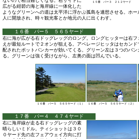
ないので相当難しくなる。右サイドに
１５番 パー３ ２１２ヤード
広がる紺碧の海と海岸線に一体化した
ようなグリーンへの道は太平洋に浮かぶ孤島を連想させる。ホー
人に開放され、時々観光客とか地元の人に出くわす。
１６番 パー５ ５６５ヤード
右に海が広がる右ドッグレッグのロング。ロングヒッターは右フ
えが最短ルートで２オンが狙える。アベレージヒッタはセカンド
配されたポットバンカーが効いてくる。グリーン左は３つのバン
る。グリーンは強く受けながら、左奥の面は凹んでいる。
１６番 パー５ ５６５ヤード（１）
１６番 パー５ ５６５ヤード（２）
１７番 パー４ ４７４ヤード
右に海岸線が走る右ドッグレッグの素
晴らしいミドル。ティショットは３０
０ヤード先の左フェアウェイ方向に打