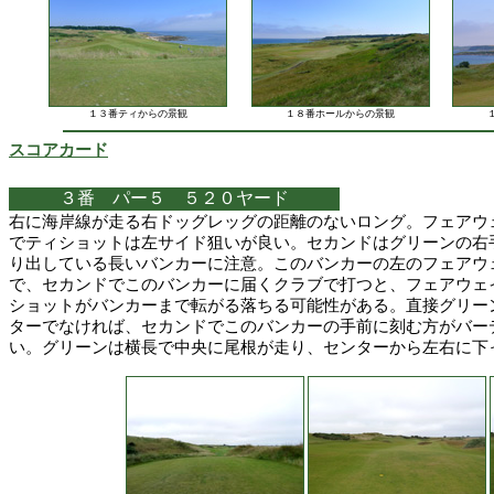
１３番ティからの景観
１８番ホールからの景観
スコアカード
３番 パー５ ５２０ヤード
右に海岸線が走る右ドッグレッグの距離のないロング。フェアウ
でティショットは左サイド狙いが良い。セカンドはグリーンの右
り出している長いバンカーに注意。このバンカーの左のフェアウ
で、セカンドでこのバンカーに届くクラブで打つと、フェアウェ
ショットがバンカーまで転がる落ちる可能性がある。直接グリー
ターでなければ、セカンドでこのバンカーの手前に刻む方がバー
い。グリーンは横長で中央に尾根が走り、センターから左右に下