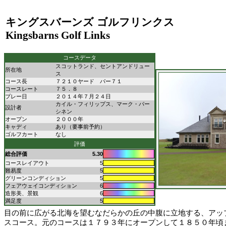
キングスバーンズ ゴルフリンクス
Kingsbarns Golf Links
コースデータ
スコットランド、セントアンドリュー
所在地
ス
コース長
７２１０ヤード パー７１
コースレート
７５．８
プレー日
２０１４年７月２４日
カイル・フィリップス、マーク・パー
設計者
シネン
オープン
２０００年
キャディ
あり（要事前予約）
ゴルフカート
なし
評価
総合評価
5.30
コースレイアウト
5
難易度
5
グリーンコンディション
5
フェアウェイコンディション
6
造形美、景観
6
満足度
5
目の前に広がる北海を望むなだらかの丘の中腹に立地する、アッ
スコース。元のコースは１７９３年にオープンして１８５０年頃